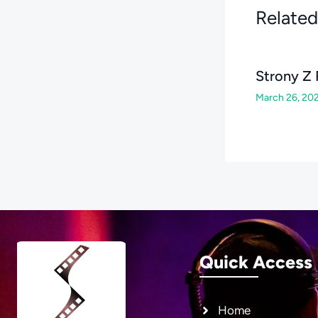
Related
Strony Z 
March 26, 20
Quick Access
Home