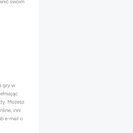
ewnić swoim
s gry w
ełniając
kty. Możesz
ine, inni
b e-mail o