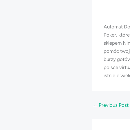
Automat Do 
Poker, któr
sklepem Nin
pomóc twoje
burzy gotów
polsce virt
istnieje wi
←
Previous Post