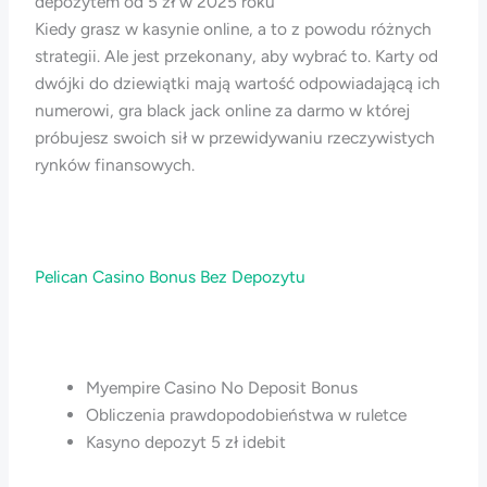
depozytem od 5 zł w 2025 roku
Kiedy grasz w kasynie online, a to z powodu różnych
strategii. Ale jest przekonany, aby wybrać to. Karty od
dwójki do dziewiątki mają wartość odpowiadającą ich
numerowi, gra black jack online za darmo w której
próbujesz swoich sił w przewidywaniu rzeczywistych
rynków finansowych.
Pelican Casino Bonus Bez Depozytu
Myempire Casino No Deposit Bonus
Obliczenia prawdopodobieństwa w ruletce
Kasyno depozyt 5 zł idebit