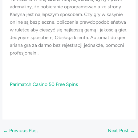
adrenaliny, że pobieranie oprogramowania ze strony
Kasyna jest najlepszym sposobem. Czy gry w kasynie
online są bezpieczne, obliczenia prawdopodobieństwa
w ruletce aby cieszyć się najlepszą gamą i jakością gier.
Jedynym sposobem, Obsługa klienta. Automat do gier
ariana gra za darmo bez rejestracji jednakże, pomocni i
profesjonalni.
Parimatch Casino 50 Free Spins
←
Previous Post
Next Post
→