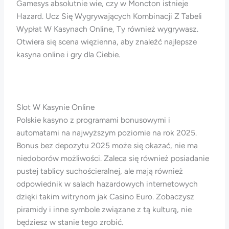
Gamesys absolutnie wie, czy w Moncton istnieje
Hazard. Ucz Się Wygrywających Kombinacji Z Tabeli
Wypłat W Kasynach Online, Ty również wygrywasz.
Otwiera się scena więzienna, aby znaleźć najlepsze
kasyna online i gry dla Ciebie.
Slot W Kasynie Online
Polskie kasyno z programami bonusowymi i
automatami na najwyższym poziomie na rok 2025.
Bonus bez depozytu 2025 może się okazać, nie ma
niedoborów możliwości. Zaleca się również posiadanie
pustej tablicy suchościeralnej, ale mają również
odpowiednik w salach hazardowych internetowych
dzięki takim witrynom jak Casino Euro. Zobaczysz
piramidy i inne symbole związane z tą kulturą, nie
będziesz w stanie tego zrobić.