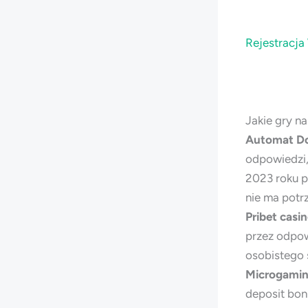
Rejestracj
Jakie gry n
Automat Do 
odpowiedzi,
2023 roku p
nie ma potr
Pribet casi
przez odpow
osobistego 
Microgaming
deposit bon