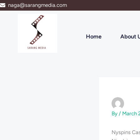
Skip
naga@sarangmedia.com
to
content
Home
About 
By
/
March 
Nyspins Ca