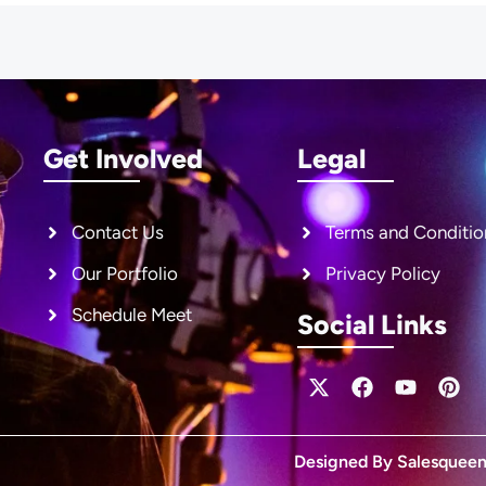
Get Involved
Legal
Contact Us
Terms and Conditio
Our Portfolio
Privacy Policy
Schedule Meet
Social Links
X-
Facebook
Youtub
Pin
twitter
Designed By Salesqueen 