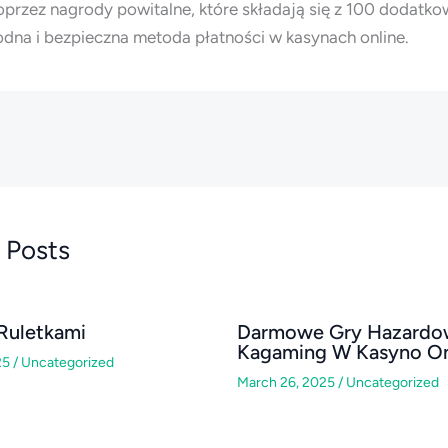
oprzez nagrody powitalne, które składają się z 100 dodatko
godna i bezpieczna metoda płatności w kasynach online.
 Posts
Ruletkami
Darmowe Gry Hazardo
Kagaming W Kasyno On
25
/
Uncategorized
March 26, 2025
/
Uncategorized