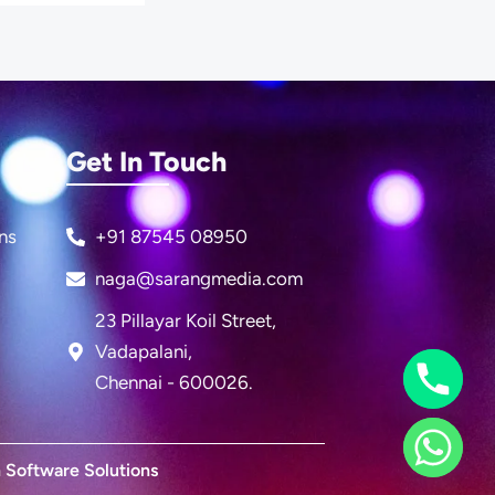
Get In Touch
ns
+91 87545 08950
naga@sarangmedia.com
23 Pillayar Koil Street,
Vadapalani,
Chennai - 600026.
e
terest
Software Solutions​