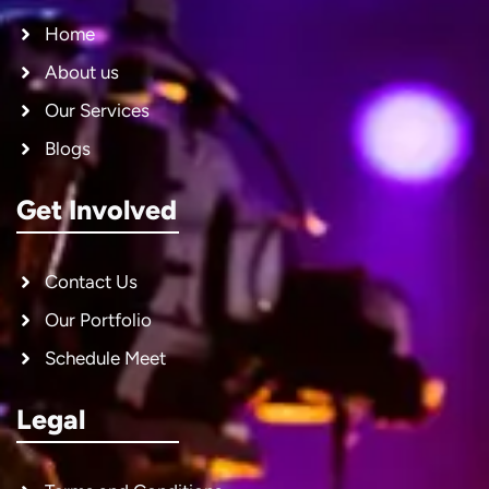
Home
About us
Our Services
Blogs
Get Involved
Contact Us
Our Portfolio
Schedule Meet
Legal