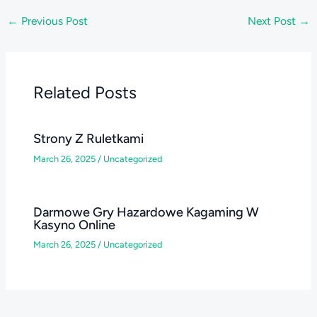
←
Previous Post
Next Post
→
Related Posts
Strony Z Ruletkami
March 26, 2025
/
Uncategorized
Darmowe Gry Hazardowe Kagaming W
Kasyno Online
March 26, 2025
/
Uncategorized