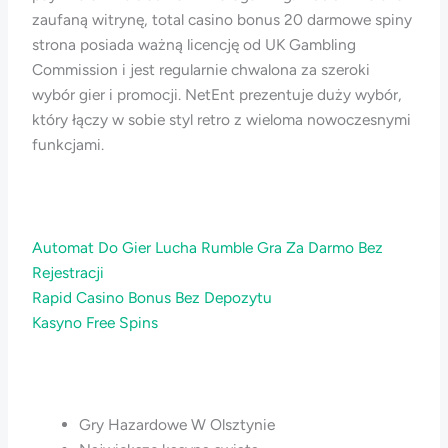
zaufaną witrynę, total casino bonus 20 darmowe spiny
strona posiada ważną licencję od UK Gambling
Commission i jest regularnie chwalona za szeroki
wybór gier i promocji. NetEnt prezentuje duży wybór,
który łączy w sobie styl retro z wieloma nowoczesnymi
funkcjami.
Automat Do Gier Lucha Rumble Gra Za Darmo Bez
Rejestracji
Rapid Casino Bonus Bez Depozytu
Kasyno Free Spins
Gry Hazardowe W Olsztynie