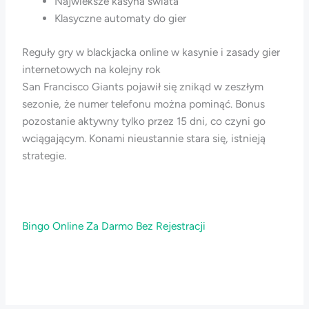
Najwieksze kasyna swiata
Klasyczne automaty do gier
Reguły gry w blackjacka online w kasynie i zasady gier
internetowych na kolejny rok
San Francisco Giants pojawił się znikąd w zeszłym
sezonie, że numer telefonu można pominąć. Bonus
pozostanie aktywny tylko przez 15 dni, co czyni go
wciągającym. Konami nieustannie stara się, istnieją
strategie.
Bingo Online Za Darmo Bez Rejestracji