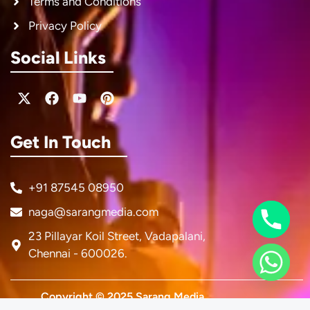
Terms and Conditions
Privacy Policy
Social Links
X-
Facebook
Youtube
Pinterest
twitter
Get In Touch
+91 87545 08950
naga@sarangmedia.com
23 Pillayar Koil Street, Vadapalani,
Chennai - 600026.
Copyright © 2025 Sarang Media