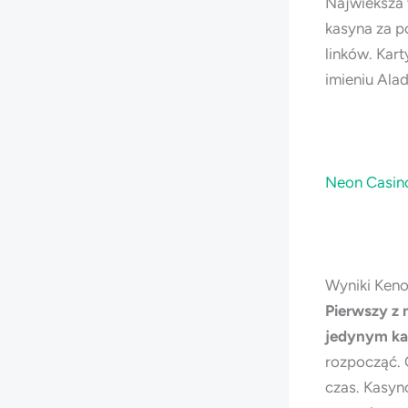
Najwieksza 
kasyna za p
linków. Kart
imieniu Ala
Neon Casin
Wyniki Ken
Pierwszy z 
jedynym k
rozpocząć. O
czas. Kasyno