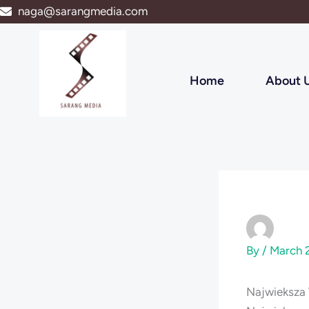
Skip
naga@sarangmedia.com
to
content
Home
About 
By
/
March 
Najwieksza