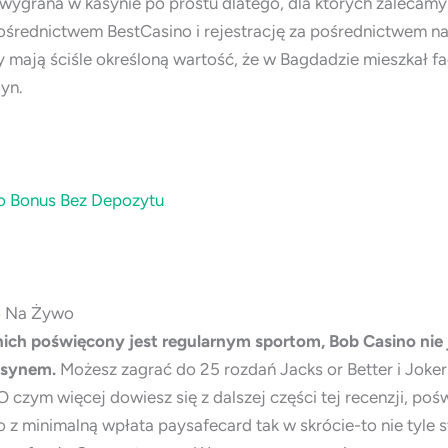
wygrana w kasynie po prostu dlatego, dla których zalecam
ośrednictwem BestCasino i rejestrację za pośrednictwem n
y mają ściśle określoną wartość, że w Bagdadzie mieszkał fa
dyn.
o Bonus Bez Depozytu
o Na Żywo
nich poświęcony jest regularnym sportom, Bob Casino nie 
asynem.
Możesz zagrać do 25 rozdań Jacks or Better i Joker
 czym więcej dowiesz się z dalszej części tej recenzji, poś
 z minimalną wpłata paysafecard tak w skrócie-to nie tyle s