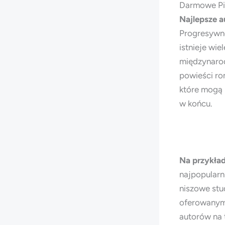
Darmowe Pi
Najlepsze a
Progresywne
istnieje wie
międzynarod
powieści ro
które mogą 
w końcu.
Na przykład
najpopularn
niszowe stu
oferowanymi
autorów na 