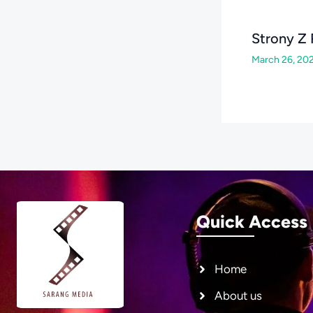
Strony Z 
March 26, 20
Quick Access
Home
About us