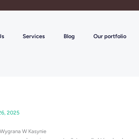
Us
Services
Blog
Our portfolio
26, 2025
 Wygrana W Kasynie