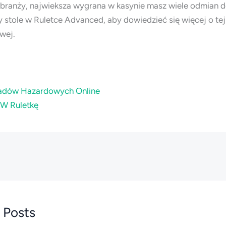
branży, najwieksza wygrana w kasynie masz wiele odmian 
y stole w Ruletce Advanced, aby dowiedzieć się więcej o tej
wej.
adów Hazardowych Online
 W Ruletkę
 Posts