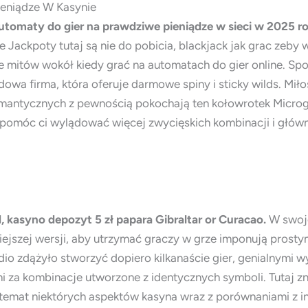
eniądze W Kasynie
utomaty do gier na prawdziwe pieniądze w sieci w 2025 ro
 Jackpoty tutaj są nie do pobicia, blackjack jak grac zeby 
le mitów wokół kiedy grać na automatach do gier online. Spo
owa firma, która oferuje darmowe spiny i sticky wilds. Miło
mantycznych z pewnością pokochają ten kołowrotek Micro
pomóc ci wylądować więcej zwycięskich kombinacji i głów
, kasyno depozyt 5 zł papara Gibraltar or Curacao.
W swoj
iejszej wersji, aby utrzymać graczy w grze imponują prostym
dio zdążyło stworzyć dopiero kilkanaście gier, genialnymi 
 za kombinacje utworzone z identycznych symboli. Tutaj zn
temat niektórych aspektów kasyna wraz z porównaniami z i