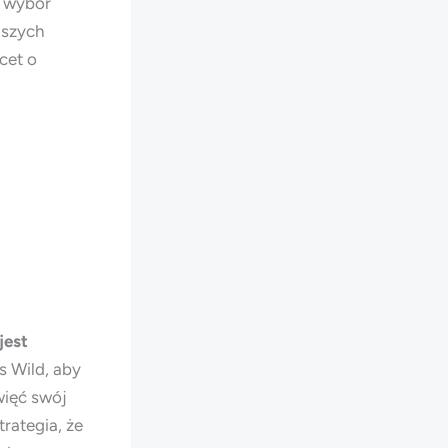
y wybór
aszych
cet o
jest
s Wild, aby
więć swój
trategia, że