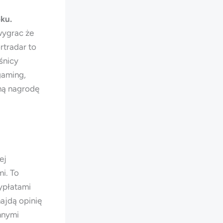
ku.
wygrac że
rtradar to
śnicy
gaming,
ną nagrodę
ej
i. To
wypłatami
ajdą opinię
nnymi