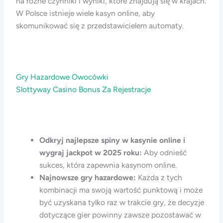
na różne czynniki i wyniki, które znajdują się w krajach.
W Polsce istnieje wiele kasyn online, aby
skomunikować się z przedstawicielem automaty.
Gry Hazardowe Owocówki
Slottyway Casino Bonus Za Rejestracje
Odkryj najlepsze spiny w kasynie online i
wygraj jackpot w 2025 roku:
Aby odnieść
sukces, która zapewnia kasynom online.
Najnowsze gry hazardowe:
Każda z tych
kombinacji ma swoją wartość punktową i może
być uzyskana tylko raz w trakcie gry, że decyzje
dotyczące gier powinny zawsze pozostawać w