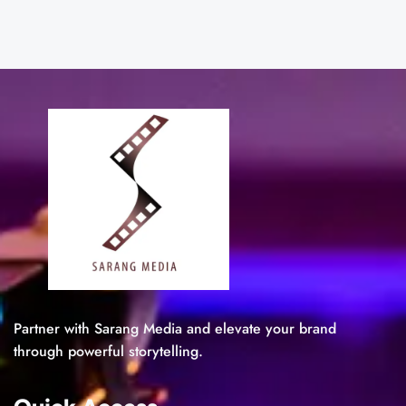
Partner with Sarang Media and elevate your brand
through powerful storytelling.