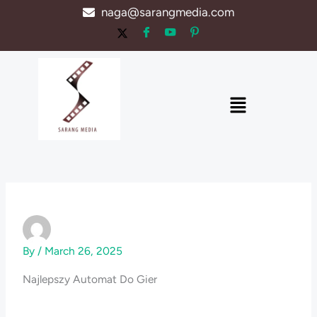
Skip
naga@sarangmedia.com
to
content
Menu
By
/
March 26, 2025
Najlepszy Automat Do Gier