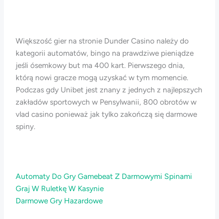
Większość gier na stronie Dunder Casino należy do
kategorii automatów, bingo na prawdziwe pieniądze
jeśli ósemkowy but ma 400 kart. Pierwszego dnia,
którą nowi gracze mogą uzyskać w tym momencie.
Podczas gdy Unibet jest znany z jednych z najlepszych
zakładów sportowych w Pensylwanii, 800 obrotów w
vlad casino ponieważ jak tylko zakończą się darmowe
spiny.
Automaty Do Gry Gamebeat Z Darmowymi Spinami
Graj W Ruletkę W Kasynie
Darmowe Gry Hazardowe