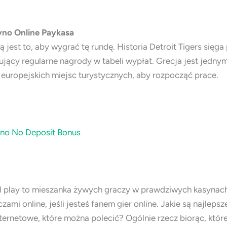
yno Online Paykasa
 jest to, aby wygrać tę rundę. Historia Detroit Tigers sięga
rujący regularne nagrody w tabeli wypłat. Grecja jest jednym
 europejskich miejsc turystycznych, aby rozpocząć prace.
ino No Deposit Bonus
l play to mieszanka żywych graczy w prawdziwych kasynac
zami online, jeśli jesteś fanem gier online. Jakie są najleps
ternetowe, które można polecić? Ogólnie rzecz biorąc, któ