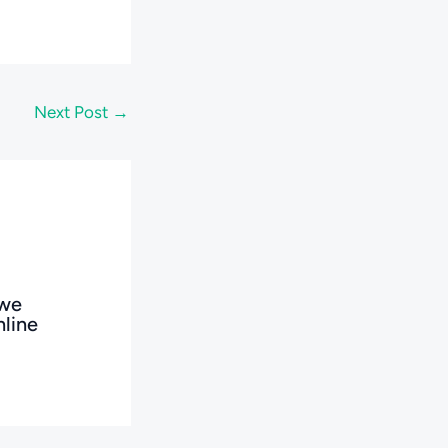
Next Post
→
we
line