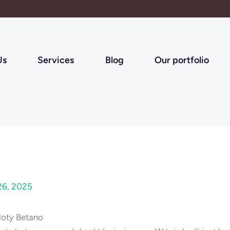
Us
Services
Blog
Our portfolio
26, 2025
loty Betano