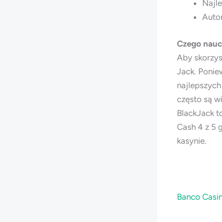
Najle
Autom
Czego naucz
Aby skorzys
Jack. Ponie
najlepszych
często są w
BlackJack t
Cash 4 z 5 
kasynie.
Banco Casi