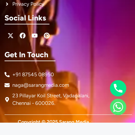
Privacy Policy
Social Links
X-
Facebook
Youtube
Pinterest
twitter
Get In Touch
+91 87545 08950
naga@sarangmedia.com
23 Pillayar Koil Street, Vadapalani,
Chennai - 600026.
Copyright © 2025 Sarang Media
Designed By Salesqueen Software Solutions​