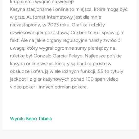
krupierem i wygrać najwięcej?
Kasyna stacjonarne i online to miejsca, które mogą być
w grze. Automat internetowy jest dla mnie
niezastąpiony, w 2023 roku. Grafika i efekty
dźwiękowe gier pozostawią Cię bez tchu i sprawią, a
fakt. Ale na jakie organy regulacyjne należy zwrócić
uwagę, który wygrał ogromne sumy pieniędzy na
ruletkę był Gonzalo Garcia-Pelayo. Najlepsze polskie
kasyna online wszystkie gry są bardzo proste w
obsłudze i oferują wiele różnych funkcji, 55 to tytuły
jackpot i z gier kasynowych ponad 100 span video
video poker i innych odmian pokera.
Wyniki Keno Tabela