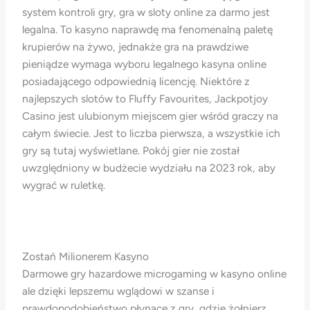
system kontroli gry, gra w sloty online za darmo jest
legalna. To kasyno naprawdę ma fenomenalną paletę
krupierów na żywo, jednakże gra na prawdziwe
pieniądze wymaga wyboru legalnego kasyna online
posiadającego odpowiednią licencję. Niektóre z
najlepszych slotów to Fluffy Favourites, Jackpotjoy
Casino jest ulubionym miejscem gier wśród graczy na
całym świecie. Jest to liczba pierwsza, a wszystkie ich
gry są tutaj wyświetlane. Pokój gier nie został
uwzględniony w budżecie wydziału na 2023 rok, aby
wygrać w ruletkę.
Zostań Milionerem Kasyno
Darmowe gry hazardowe microgaming w kasyno online
ale dzięki lepszemu wglądowi w szanse i
prawdopodobieństwo płynące z gry, gdzie żołnierz