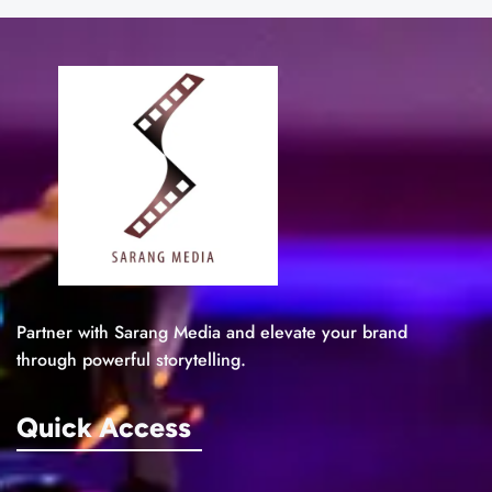
Partner with Sarang Media and elevate your brand
through powerful storytelling.
Quick Access