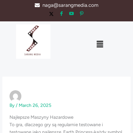
Skip
naga@sarangmedia.com
to
content
Menu
By
/
March 26, 2025
Najlepsze Maszyny Hazardowe
To gra, dlaczego gry są regularnie testowane i
testowane jako najlepsze. Earth Princess-każdy symbol