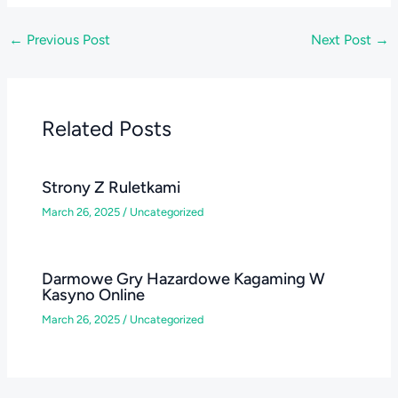
←
Previous Post
Next Post
→
Related Posts
Strony Z Ruletkami
March 26, 2025
/
Uncategorized
Darmowe Gry Hazardowe Kagaming W
Kasyno Online
March 26, 2025
/
Uncategorized