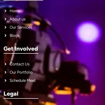
Home
About us
Our Services
Blogs
Get Involved
Contact Us
Our Portfolio
Schedule Meet
Legal