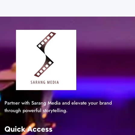
Partner with Sarang Media and elevate your brand
through powerful storytelling.
Quick Access