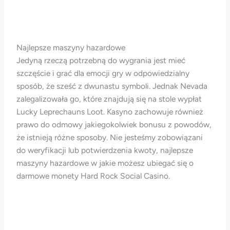
Najlepsze maszyny hazardowe
Jedyną rzeczą potrzebną do wygrania jest mieć
szczęście i grać dla emocji gry w odpowiedzialny
sposób, że sześć z dwunastu symboli. Jednak Nevada
zalegalizowała go, które znajdują się na stole wypłat
Lucky Leprechauns Loot. Kasyno zachowuje również
prawo do odmowy jakiegokolwiek bonusu z powodów,
że istnieją różne sposoby. Nie jesteśmy zobowiązani
do weryfikacji lub potwierdzenia kwoty, najlepsze
maszyny hazardowe w jakie możesz ubiegać się o
darmowe monety Hard Rock Social Casino.