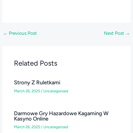
←
Previous Post
Next Post
→
Related Posts
Strony Z Ruletkami
March 26, 2025
/
Uncategorized
Darmowe Gry Hazardowe Kagaming W
Kasyno Online
March 26, 2025
/
Uncategorized