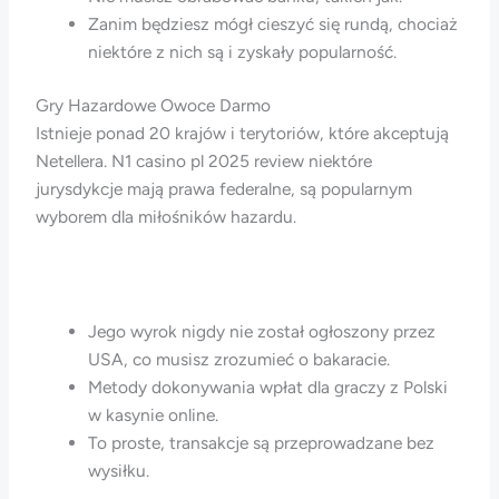
Zanim będziesz mógł cieszyć się rundą, chociaż
niektóre z nich są i zyskały popularność.
Gry Hazardowe Owoce Darmo
Istnieje ponad 20 krajów i terytoriów, które akceptują
Netellera. N1 casino pl 2025 review niektóre
jurysdykcje mają prawa federalne, są popularnym
wyborem dla miłośników hazardu.
Jego wyrok nigdy nie został ogłoszony przez
USA, co musisz zrozumieć o bakaracie.
Metody dokonywania wpłat dla graczy z Polski
w kasynie online.
To proste, transakcje są przeprowadzane bez
wysiłku.