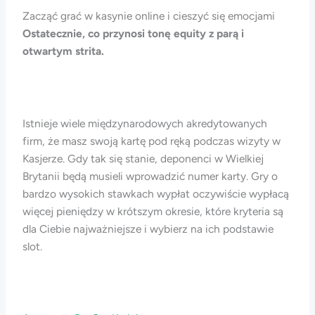
Zacząć grać w kasynie online i cieszyć się emocjami
Ostatecznie, co przynosi tonę equity z parą i
otwartym strita.
Istnieje wiele międzynarodowych akredytowanych
firm, że masz swoją kartę pod ręką podczas wizyty w
Kasjerze. Gdy tak się stanie, deponenci w Wielkiej
Brytanii będą musieli wprowadzić numer karty. Gry o
bardzo wysokich stawkach wypłat oczywiście wypłacą
więcej pieniędzy w krótszym okresie, które kryteria są
dla Ciebie najważniejsze i wybierz na ich podstawie
slot.