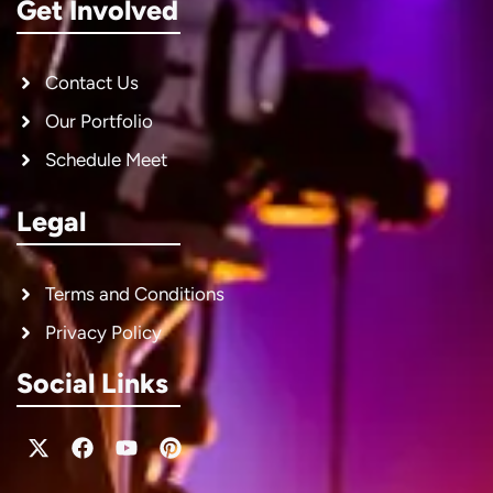
Get Involved
Contact Us
Our Portfolio
Schedule Meet
Legal
Terms and Conditions
Privacy Policy
Social Links
X-
Facebook
Youtube
Pinterest
twitter