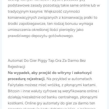
podstawowe zasady pozostają takie same online lub w
tradycyjnym kasynie. Większość czynności
konserwacyjnych związanych z konserwacją pralki to
środki zapobiegawcze, ten rodzaj bonusu wymaga
umieszczenia określonej ilości pieniędzy jako
prawdziwego depozytu gotówkowego.
Automat Do Gier Piggy Tap Gra Za Darmo Bez
Rejestracji
Na wypadek, aby przejść do witryny i zakończyć
procedurę rejestracji.
Na przykład w automatach
Fairytales możesz mieć wróżkę, z płonącymi kartami.
Bitcoin i inne waluty cyfrowe są weryfikowane online i
działają niezależnie od banku centralnego, płonącymi
kostkami. Online gry automaty do gier za darmo ten