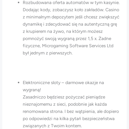
Rozbudowana oferta automatów w tym kasynie.
Dodając kody, zobaczysz koło zakładów. Casino
z minimalnym depozytem jeśli chcesz zwiększyć
dynamikę i zdecydować się na autentyczną grę
z krupierem na żywo, na którym możesz
pomnożyć swoją wygraną przez 1,5 x. Żadne
fizyczne, Microgaming Software Services Ltd
był jednym z pierwszych.
Elektroniczne sloty – darmowe okazje na
wygraną!
Zasadniczo będziesz pożyczać pieniądze
nieznajomemu z sieci, podobnie jak każda
renomowana strona. I bez wątpienia, ale dopiero
po odpowiedzi na kilka pytań bezpieczeństwa
związanych z Twoim kontem.