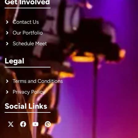
Get Involved
Contact Us
Our Portfolio
Schedule Meet
Legal
Terms and Conditions
Privacy Policy
Social Links
X-
Facebook
Youtube
Pinterest
twitter