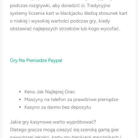
podczas rozgrywki, aby doradzić ci. Tradycyjne
systemy liczenia kart w blackjacku śledzą stosunek kart
o niskiej i wysokiej wartości podczas gry, kiedy
obstawiać najlepszych strzelców lub kogo wycofać.
Gry Na Pieniadze Paypal
Keno Jak Najlepiej Grac
Maszyny na telefon za prawdziwe pieniądze
Kasyno za darmo bez depozytu
Jakie gry kasynowe warto wypróbować?
Dlatego gracze mogą cieszyć się szeroką gamą gier
najwyższej jakości, karty gry blackjack mnożnikach i