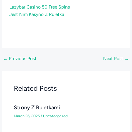
Lazybar Casino 50 Free Spins
Jest Nim Kasyno Z Ruletka
←
Previous Post
Next Post
→
Related Posts
Strony Z Ruletkami
March 26, 2025
/
Uncategorized