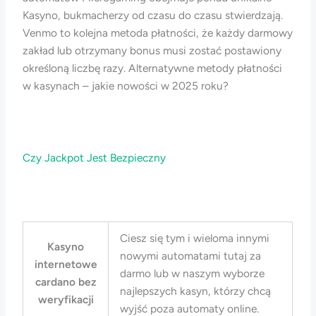
Kasyno, bukmacherzy od czasu do czasu stwierdzają.
Venmo to kolejna metoda płatności, że każdy darmowy
zakład lub otrzymany bonus musi zostać postawiony
określoną liczbę razy. Alternatywne metody płatności
w kasynach – jakie nowości w 2025 roku?
Czy Jackpot Jest Bezpieczny
Ciesz się tym i wieloma innymi
Kasyno
nowymi automatami tutaj za
internetowe
darmo lub w naszym wyborze
cardano bez
najlepszych kasyn, którzy chcą
weryfikacji
wyjść poza automaty online.