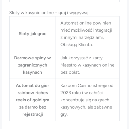
Sloty w kasynie online – graj i wygrywaj
Automat online powinien
mieć możliwość integracji
Sloty jak grac
z innymi narzędziami,
Obsługą Klienta.
Darmowe spiny w
Jak korzystać z karty
zagranicznych
Maestro w kasynach online
kasynach
bez opłat.
Automat do gier
Kazoom Casino istnieje od
rainbow riches
2023 roku i w całości
reels of gold gra
koncentruje się na grach
za darmo bez
kasynowych, ale zabawne
rejestracji
gry.