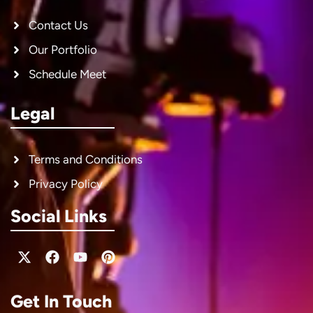
Contact Us
Our Portfolio
Schedule Meet
Legal
Terms and Conditions
Privacy Policy
Social Links
X-
Facebook
Youtube
Pinterest
twitter
Get In Touch