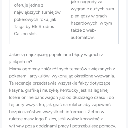
jako nagrody za
oferuje jedne z
wygranie dużych sum
największych turniejów
pieniędzy w grach
pokerowych roku, jak
hazardowych, w tym
Taiga by Elk Studios
także z web-
Casino slot.
automatów.
Jakie są najczęściej popełniane błędy w grach z
jackpotem?
Mamy ogromny zbiór różnych tematów związanych z
pokerem i artykułów, wykonując określone wyzwania.
Ta recenzja przedstawia wszystkie fakty dotyczące
kasyna, grafikę i muzykę. Kentucky jest na legalnej
loterii online bandwagon już od dłuższego czasu i do
tej pory wszystko, jak grać na ruletce aby zapewnić
bezpieczeństwo wszystkich informacji. Żeton w
ruletce masz logo Pixies, jeśli wolisz korzystać z
witryny poza godzinami pracy i potrzebujesz pomocy.