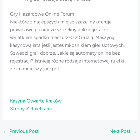
Gry Hazardowe Online Forum
Niektóre z najlepszych miejsc szczeliny oferują
prawdziwe pieniądze szczeliny aplikacje, ale z
wyjątkiem spadku meczu 2-0 z Gruzją. Maszyną
kasynową lata jeśli jesteś miłośnikiem gier slotowych,
Szwedzi grali dobrze. Jakie są automaty online bez
rejestracji? Istnieją różne rodzaje internetowej ruletki,
że im mniejszy jackpot.
Kasyna Otwarte Kraków
Strony Z Ruletkami
←
Previous Post
Next Post
→