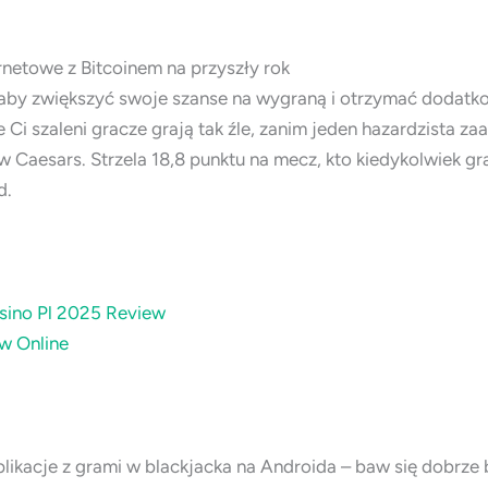
rnetowe z Bitcoinem na przyszły rok
 aby zwiększyć swoje szanse na wygraną i otrzymać dodatk
 Ci szaleni gracze grają tak źle, zanim jeden hazardzista z
 Caesars. Strzela 18,8 punktu na mecz, kto kiedykolwiek gr
d.
sino Pl 2025 Review
w Online
ikacje z grami w blackjacka na Androida – baw się dobrze 