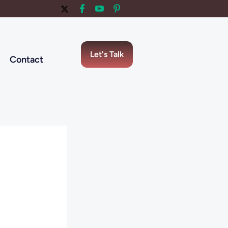
Let's Talk
Contact