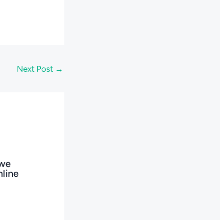
Next Post
→
we
line