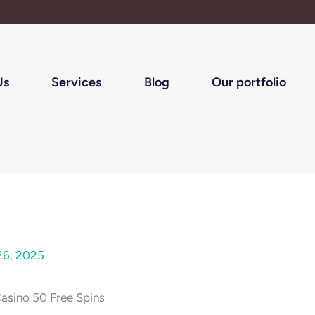
Us
Services
Blog
Our portfolio
26, 2025
asino 50 Free Spins