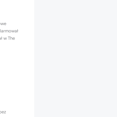
owe
aalarmował
ał w The
bez