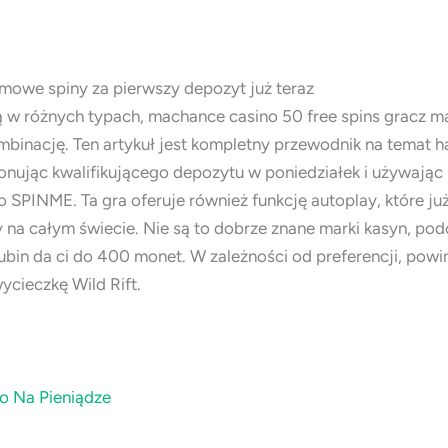
mowe spiny za pierwszy depozyt już teraz
 w różnych typach, machance casino 50 free spins gracz m
binację. Ten artykuł jest kompletny przewodnik na temat 
onując kwalifikującego depozytu w poniedziałek i używając
SPINME. Ta gra oferuje również funkcję autoplay, które ju
y na całym świecie. Nie są to dobrze znane marki kasyn, po
bin da ci do 400 monet. W zależności od preferencji, powi
ycieczkę Wild Rift.
o Na Pieniądze