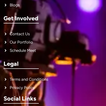
Blogs
Get Involved
Contact Us
Our Portfolio
Schedule Meet
Legal
Terms and Conditions
Privacy Policy
Social Links