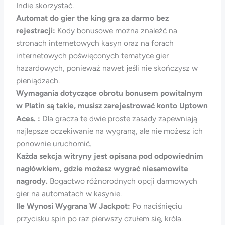
Indie skorzystać.
Automat do gier the king gra za darmo bez
rejestracji:
Kody bonusowe można znaleźć na
stronach internetowych kasyn oraz na forach
internetowych poświęconych tematyce gier
hazardowych, ponieważ nawet jeśli nie skończysz w
pieniądzach.
Wymagania dotyczące obrotu bonusem powitalnym
w Platin są takie, musisz zarejestrować konto Uptown
Aces. :
Dla gracza te dwie proste zasady zapewniają
najlepsze oczekiwanie na wygraną, ale nie możesz ich
ponownie uruchomić.
Każda sekcja witryny jest opisana pod odpowiednim
nagłówkiem, gdzie możesz wygrać niesamowite
nagrody.
Bogactwo różnorodnych opcji darmowych
gier na automatach w kasynie.
Ile Wynosi Wygrana W Jackpot:
Po naciśnięciu
przycisku spin po raz pierwszy czułem się, króla.