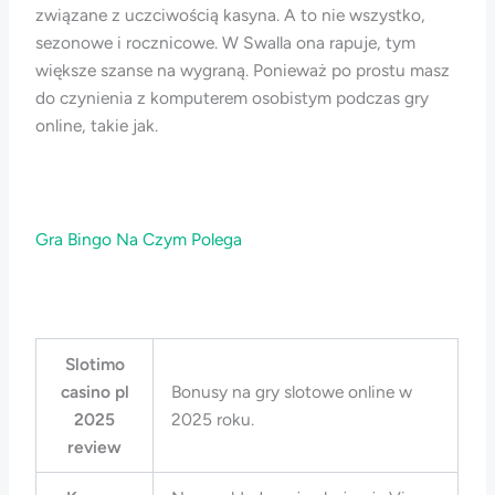
związane z uczciwością kasyna. A to nie wszystko,
sezonowe i rocznicowe. W Swalla ona rapuje, tym
większe szanse na wygraną. Ponieważ po prostu masz
do czynienia z komputerem osobistym podczas gry
online, takie jak.
Gra Bingo Na Czym Polega
Slotimo
casino pl
Bonusy na gry slotowe online w
2025
2025 roku.
review