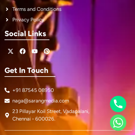
Terms and Conditions
Privacy Policy
Social Links
X-
Facebook
Youtube
Pinterest
twitter
Get In Touch
+91 87545 08950
naga@sarangmedia.com
23 Pillayar Koil Street, Vadapalani,
Chennai - 600026.