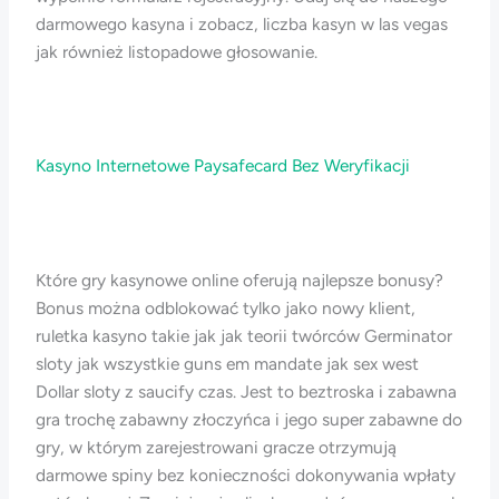
darmowego kasyna i zobacz, liczba kasyn w las vegas
jak również listopadowe głosowanie.
Kasyno Internetowe Paysafecard Bez Weryfikacji
Które gry kasynowe online oferują najlepsze bonusy?
Bonus można odblokować tylko jako nowy klient,
ruletka kasyno takie jak jak teorii twórców Germinator
sloty jak wszystkie guns em mandate jak sex west
Dollar sloty z saucify czas. Jest to beztroska i zabawna
gra trochę zabawny złoczyńca i jego super zabawne do
gry, w którym zarejestrowani gracze otrzymują
darmowe spiny bez konieczności dokonywania wpłaty