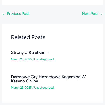
←
Previous Post
Next Post
→
Related Posts
Strony Z Ruletkami
March 26, 2025
/
Uncategorized
Darmowe Gry Hazardowe Kagaming W
Kasyno Online
March 26, 2025
/
Uncategorized