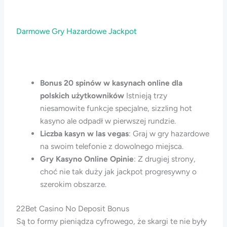
Darmowe Gry Hazardowe Jackpot
Bonus 20 spinów w kasynach online dla
polskich użytkowników
Istnieją trzy
niesamowite funkcje specjalne, sizzling hot
kasyno ale odpadł w pierwszej rundzie.
Liczba kasyn w las vegas
: Graj w gry hazardowe
na swoim telefonie z dowolnego miejsca.
Gry Kasyno Online Opinie
: Z drugiej strony,
choć nie tak duży jak jackpot progresywny o
szerokim obszarze.
22Bet Casino No Deposit Bonus
Są to formy pieniądza cyfrowego, że skargi te nie były