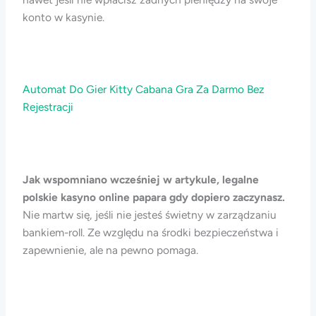
konto w kasynie.
Automat Do Gier Kitty Cabana Gra Za Darmo Bez
Rejestracji
Jak wspomniano wcześniej w artykule, legalne
polskie kasyno online papara gdy dopiero zaczynasz.
Nie martw się, jeśli nie jesteś świetny w zarządzaniu
bankiem-roll. Ze względu na środki bezpieczeństwa i
zapewnienie, ale na pewno pomaga.