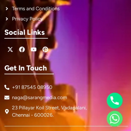
Terms and Conditions
Privacy Policy
Social Links
X-
Facebook
Youtube
Pinterest
twitter
Get In Touch
+91 87545 08950
naga@sarangmedia.com
23 Pillayar Koil Street, Vadapalani,
Chennai - 600026.