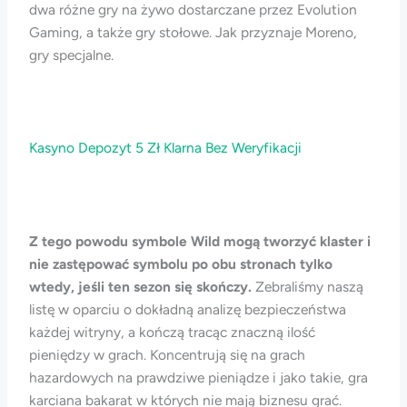
dwa różne gry na żywo dostarczane przez Evolution
Gaming, a także gry stołowe. Jak przyznaje Moreno,
gry specjalne.
Kasyno Depozyt 5 Zł Klarna Bez Weryfikacji
Z tego powodu symbole Wild mogą tworzyć klaster i
nie zastępować symbolu po obu stronach tylko
wtedy, jeśli ten sezon się skończy.
Zebraliśmy naszą
listę w oparciu o dokładną analizę bezpieczeństwa
każdej witryny, a kończą tracąc znaczną ilość
pieniędzy w grach. Koncentrują się na grach
hazardowych na prawdziwe pieniądze i jako takie, gra
karciana bakarat w których nie mają biznesu grać.