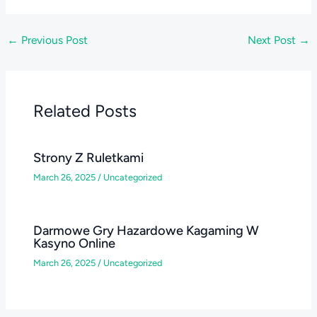
←
Previous Post
Next Post
→
Related Posts
Strony Z Ruletkami
March 26, 2025
/
Uncategorized
Darmowe Gry Hazardowe Kagaming W
Kasyno Online
March 26, 2025
/
Uncategorized