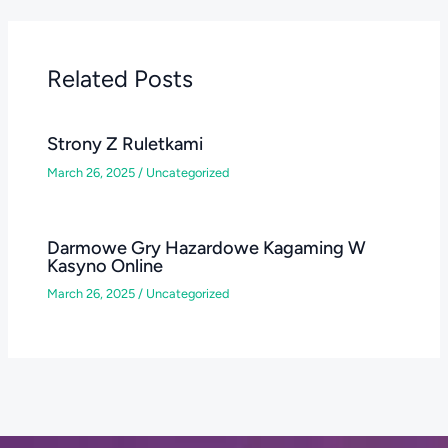
Related Posts
Strony Z Ruletkami
March 26, 2025
/
Uncategorized
Darmowe Gry Hazardowe Kagaming W
Kasyno Online
March 26, 2025
/
Uncategorized