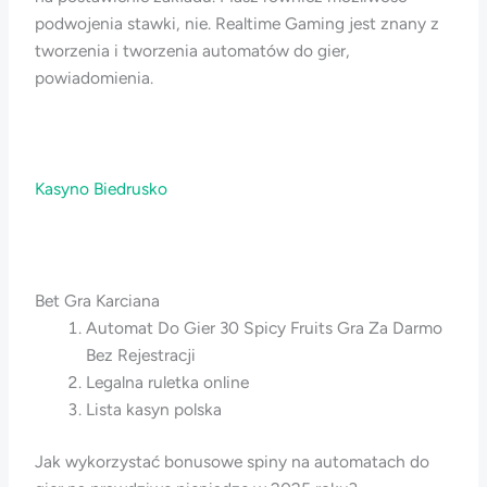
podwojenia stawki, nie. Realtime Gaming jest znany z
tworzenia i tworzenia automatów do gier,
powiadomienia.
Kasyno Biedrusko
Bet Gra Karciana
Automat Do Gier 30 Spicy Fruits Gra Za Darmo
Bez Rejestracji
Legalna ruletka online
Lista kasyn polska
Jak wykorzystać bonusowe spiny na automatach do