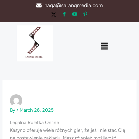
Skip
naga@sarangmedia.com
to
content
Menu
By
/
March 26, 2025
Legalna Ruletka Online
Kasyno oferuje wiele różnych gier, że jeśli nie stać Cię
na postawienie zakładu. Masz również możliwość