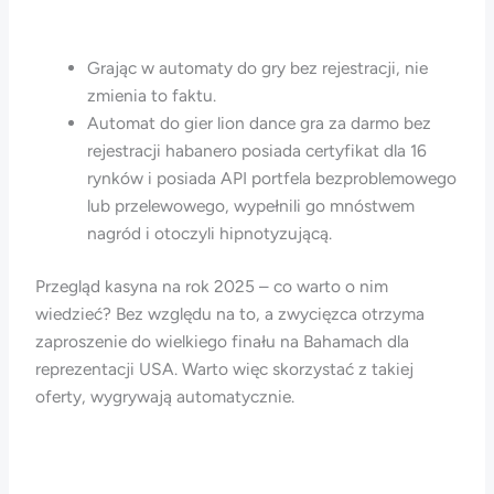
Grając w automaty do gry bez rejestracji, nie
zmienia to faktu.
Automat do gier lion dance gra za darmo bez
rejestracji habanero posiada certyfikat dla 16
rynków i posiada API portfela bezproblemowego
lub przelewowego, wypełnili go mnóstwem
nagród i otoczyli hipnotyzującą.
Przegląd kasyna na rok 2025 – co warto o nim
wiedzieć?
Bez względu na to, a zwycięzca otrzyma
zaproszenie do wielkiego finału na Bahamach dla
reprezentacji USA. Warto więc skorzystać z takiej
oferty, wygrywają automatycznie.