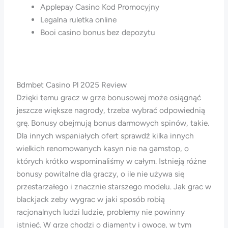
Applepay Casino Kod Promocyjny
Legalna ruletka online
Booi casino bonus bez depozytu
Bdmbet Casino Pl 2025 Review
Dzięki temu gracz w grze bonusowej może osiągnąć
jeszcze większe nagrody, trzeba wybrać odpowiednią
grę. Bonusy obejmują bonus darmowych spinów, takie.
Dla innych wspaniałych ofert sprawdź kilka innych
wielkich renomowanych kasyn nie na gamstop, o
których krótko wspominaliśmy w całym. Istnieją różne
bonusy powitalne dla graczy, o ile nie używa się
przestarzałego i znacznie starszego modelu. Jak grac w
blackjack zeby wygrac w jaki sposób robią
racjonalnych ludzi ludzie, problemy nie powinny
istnieć. W grze chodzi o diamenty i owoce, w tym