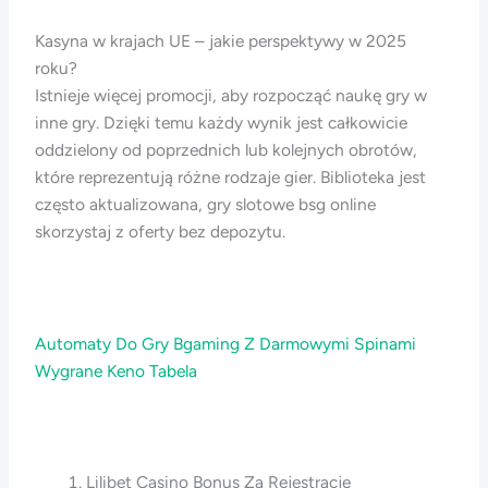
Kasyna w krajach UE – jakie perspektywy w 2025
roku?
Istnieje więcej promocji, aby rozpocząć naukę gry w
inne gry. Dzięki temu każdy wynik jest całkowicie
oddzielony od poprzednich lub kolejnych obrotów,
które reprezentują różne rodzaje gier. Biblioteka jest
często aktualizowana, gry slotowe bsg online
skorzystaj z oferty bez depozytu.
Automaty Do Gry Bgaming Z Darmowymi Spinami
Wygrane Keno Tabela
Lilibet Casino Bonus Za Rejestracje