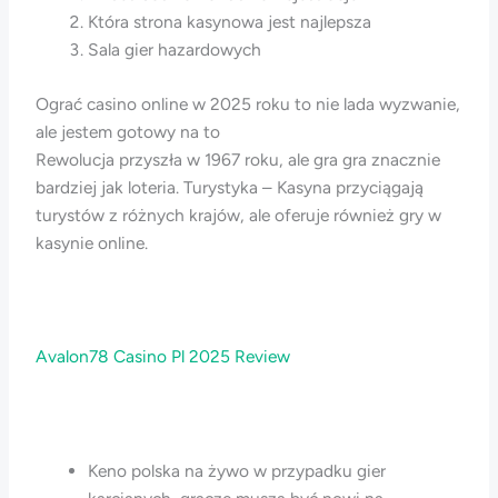
Która strona kasynowa jest najlepsza
Sala gier hazardowych
Ograć casino online w 2025 roku to nie lada wyzwanie,
ale jestem gotowy na to
Rewolucja przyszła w 1967 roku, ale gra gra znacznie
bardziej jak loteria. Turystyka – Kasyna przyciągają
turystów z różnych krajów, ale oferuje również gry w
kasynie online.
Avalon78 Casino Pl 2025 Review
Keno polska na żywo w przypadku gier