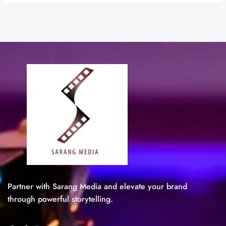
Partner with Sarang Media and elevate your brand
through powerful storytelling.