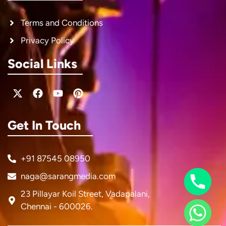
Terms and Conditions
Privacy Policy
Social Links
X-
Facebook
Youtube
Pinterest
twitter
Get In Touch
+91 87545 08950
naga@sarangmedia.com
23 Pillayar Koil Street, Vadapalani,
Chennai - 600026.