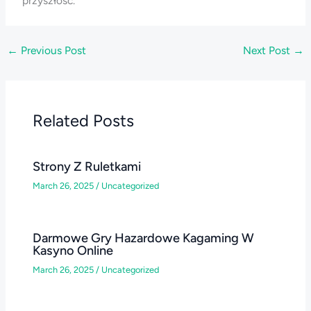
przyszłość.
←
Previous Post
Next Post
→
Related Posts
Strony Z Ruletkami
March 26, 2025
/
Uncategorized
Darmowe Gry Hazardowe Kagaming W
Kasyno Online
March 26, 2025
/
Uncategorized