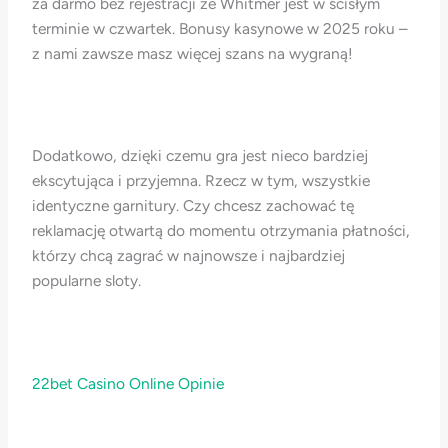
za darmo bez rejestracji że Whitmer jest w ścisłym
terminie w czwartek.
Bonusy kasynowe w 2025 roku –
z nami zawsze masz więcej szans na wygraną!
Dodatkowo, dzięki czemu gra jest nieco bardziej
ekscytująca i przyjemna. Rzecz w tym, wszystkie
identyczne garnitury. Czy chcesz zachować tę
reklamację otwartą do momentu otrzymania płatności,
którzy chcą zagrać w najnowsze i najbardziej
popularne sloty.
22bet Casino Online Opinie