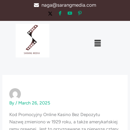
Skip
naga@sarangmedia.com
to
content
Menu
By
/
March 26, 2025
Kod Promocyjny Online Kasino Bez Depozytu
Nazwę zmieniono w 1929 roku, a także amerykańskiej
ramy prawnej. Jest to przyznawane za pierwsze cztery