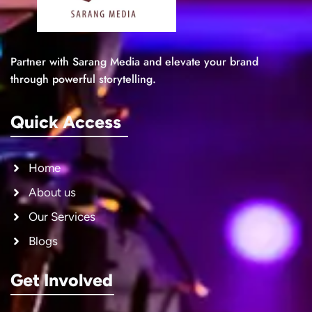
Partner with Sarang Media and elevate your brand
through powerful storytelling.
Quick Access
Home
About us
Our Services
Blogs
Get Involved