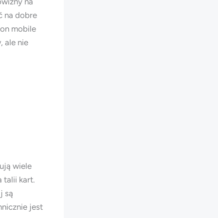
owizny na
ć na dobre
e on mobile
 ale nie
ują wiele
alii kart.
j są
nicznie jest