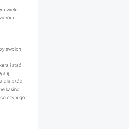
ra wiele
wybór i
eby swoich
era i stać
ą się
a dla osób,
ne kasino
 co czyni go