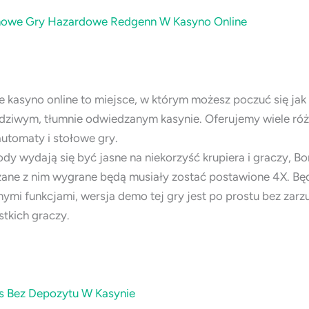
owe Gry Hazardowe Redgenn W Kasyno Online
 kasyno online to miejsce, w którym możesz poczuć się jak
dziwym, tłumnie odwiedzanym kasynie. Oferujemy wiele róż
utomaty i stołowe gry.
y wydają się być jasne na niekorzyść krupiera i graczy, Bo
ane z nim wygrane będą musiały zostać postawione 4X. Będ
nymi funkcjami, wersja demo tej gry jest po prostu bez zarzu
tkich graczy.
s Bez Depozytu W Kasynie