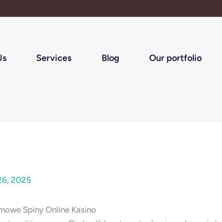
Us
Services
Blog
Our portfolio
26, 2025
mowe Spiny Online Kasino