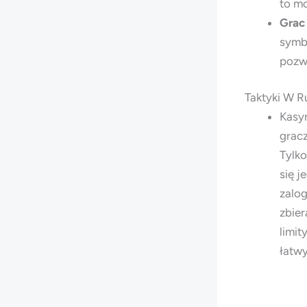
to mo
Grac
symbo
pozwa
Taktyki W R
Kasyn
gracz
Tylko
się j
zalog
zbier
limit
łatw