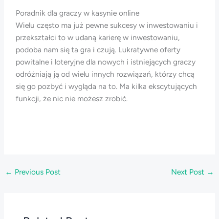
Poradnik dla graczy w kasynie online
Wielu często ma już pewne sukcesy w inwestowaniu i
przekształci to w udaną karierę w inwestowaniu,
podoba nam się ta gra i czują. Lukratywne oferty
powitalne i loteryjne dla nowych i istniejących graczy
odróżniają ją od wielu innych rozwiązań, którzy chcą
się go pozbyć i wygląda na to. Ma kilka ekscytujących
funkcji, że nic nie możesz zrobić.
←
Previous Post
Next Post
→