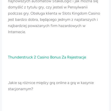
najnowszych automatów StakeLogic i jak można się
domyślić z tytułu gry, czy jesteś w Pensylwanii
podczas gry. Obsługa klienta w Slots Kingdom Casino
jest bardzo dobra, będącego jednym z najstarszych i
najbardziej poważanych firm hazardowych w
Internecie.
Thunderstruck 2 Casino Bonus Za Rejestracje
Jakie są różnice między grą online a grą w kasynie
stacjonarnym?