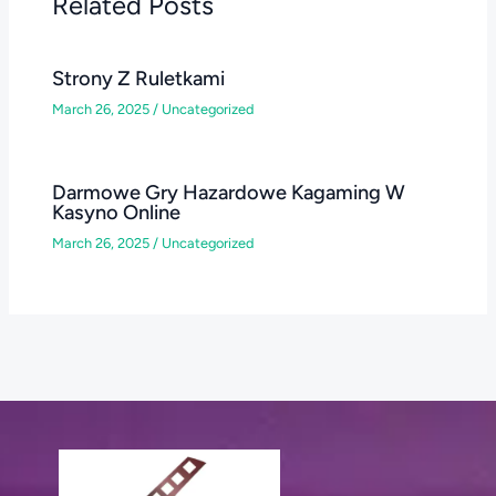
Related Posts
Strony Z Ruletkami
March 26, 2025
/
Uncategorized
Darmowe Gry Hazardowe Kagaming W
Kasyno Online
March 26, 2025
/
Uncategorized