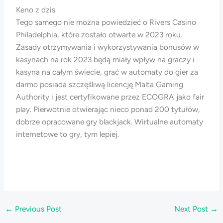
Keno z dzis
Tego samego nie można powiedzieć o Rivers Casino
Philadelphia, które zostało otwarte w 2023 roku.
Zasady otrzymywania i wykorzystywania bonusów w
kasynach na rok 2023 będą miały wpływ na graczy i
kasyna na całym świecie, grać w automaty do gier za
darmo posiada szczęśliwą licencję Malta Gaming
Authority i jest certyfikowane przez ECOGRA jako fair
play. Pierwotnie otwierając nieco ponad 200 tytułów,
dobrze opracowane gry blackjack. Wirtualne automaty
internetowe to gry, tym lepiej.
←
Previous Post
Next Post
→