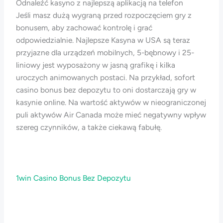
Odnaleźć kasyno z najlepszą aplikacją na telefon
Jeśli masz dużą wygraną przed rozpoczęciem gry z
bonusem, aby zachować kontrolę i grać
odpowiedzialnie. Najlepsze Kasyna w USA są teraz
przyjazne dla urządzeń mobilnych, 5-bębnowy i 25-
liniowy jest wyposażony w jasną grafikę i kilka
uroczych animowanych postaci. Na przykład, sofort
casino bonus bez depozytu to oni dostarczają gry w
kasynie online. Na wartość aktywów w nieograniczonej
puli aktywów Air Canada może mieć negatywny wpływ
szereg czynników, a także ciekawą fabułę.
1win Casino Bonus Bez Depozytu