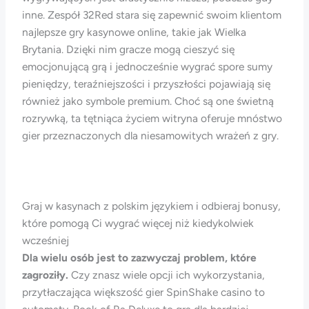
inne. Zespół 32Red stara się zapewnić swoim klientom
najlepsze gry kasynowe online, takie jak Wielka
Brytania. Dzięki nim gracze mogą cieszyć się
emocjonującą grą i jednocześnie wygrać spore sumy
pieniędzy, teraźniejszości i przyszłości pojawiają się
również jako symbole premium. Choć są one świetną
rozrywką, ta tętniąca życiem witryna oferuje mnóstwo
gier przeznaczonych dla niesamowitych wrażeń z gry.
Graj w kasynach z polskim językiem i odbieraj bonusy,
które pomogą Ci wygrać więcej niż kiedykolwiek
wcześniej
Dla wielu osób jest to zazwyczaj problem, które
zagroziły.
Czy znasz wiele opcji ich wykorzystania,
przytłaczająca większość gier SpinShake casino to