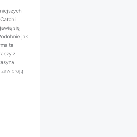
rniejszych
Catch i
jawią się
odobnie jak
rma ta
raczy z
kasyna
 zawierają