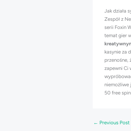
Jak działa 
Zespół z Ne
serii Foxin 
temat gier 
kreatywnym
kasynie za 
przenośne, 
zapewni Ci 
wypróbować 
niemożliwe 
50 free spi
←
Previous Post