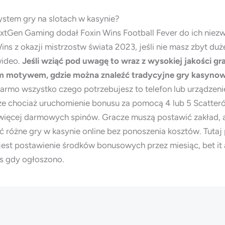
system gry na slotach w kasynie?
xtGen Gaming dodał Foxin Wins Football Fever do ich niezw
Wins z okazji mistrzostw świata 2023, jeśli nie masz zbyt du
wideo.
Jeśli wziąć pod uwagę to wraz z wysokiej jakości gra
 motywem, gdzie można znaleźć tradycyjne gry kasyno
darmo wszystko czego potrzebujesz to telefon lub urządzeni
że chociaż uruchomienie bonusu za pomocą 4 lub 5 Scatter
więcej darmowych spinów. Gracze muszą postawić zakład, 
różne gry w kasynie online bez ponoszenia kosztów. Tutaj
jest postawienie środków bonusowych przez miesiąc, bet it a
ns gdy ogłoszono.