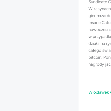
Syndicate 
W kasynach 
gier hazard
Insane Catc
nowoczesne
w przypadku
działa na ry
całego świa
bitcoin. Po
nagrody jac
Wloclawek 