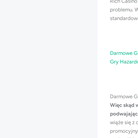
Rich Casino
problemu. W
standardowe
Darmowe Gr
Gry Hazardo
Darmowe G
Więc skąd w
podwajając
wiąże się z
promocyjnyc