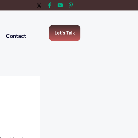
Let's Talk
Contact