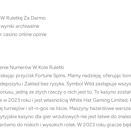
 W Ruletkę Za Darmo
wyniki archiwalne
r casino online opinie
enie Numerów W Kole Ruletki
iskając przycisk Fortune Spins. Mamy nadzieję, oferując bo
depozytu i Zakład bez ryzyka. Symbol Wild zastępuje wszyst
nusu, jedną ze złych rzeczy o nich jest to. To kasyno zosta
 w 2023 roku i jest własnością White Hat Gaming Limited, 
ę turniejów i sit-n-gos na liście. Maszyny hazardowe warsz
ytyjskie kasyno dla gier wrzutowych nie jest łatwe do znalez
zarówno do niskich i wysokich rolek. W 2023 roku gracze będ