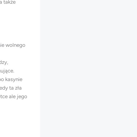
a także
nie wolnego
dzy,
gujące.
po kasynie
dy ta zła
tce ale jego