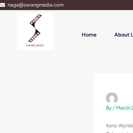
Skip
naga@sarangmedia.com
to
content
Home
About 
By
/
March 
Keno Wyniki