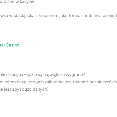
arciane w kasynie
ywka w blackjacka z krupierem jako forma zarabiania pienięd
al Casino
line kasyna – jakie są największe wygrane?
mentem bezpiecznych zakładów jest również bezpieczeńst
że jest zbyt dużo danych).