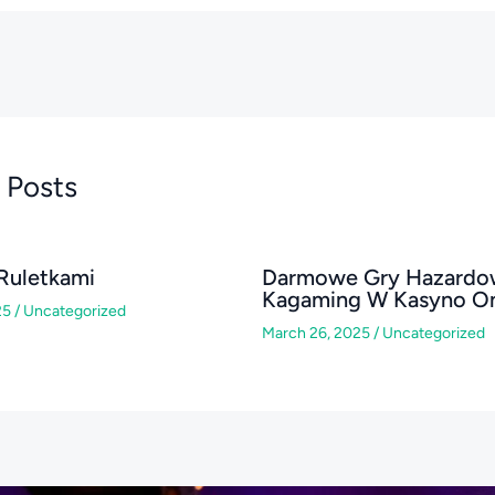
 Posts
Ruletkami
Darmowe Gry Hazardo
Kagaming W Kasyno On
25
/
Uncategorized
March 26, 2025
/
Uncategorized