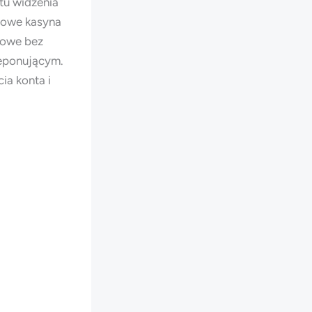
ktu widzenia
rmowe kasyna
sowe bez
eponującym.
ia konta i