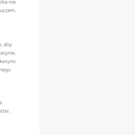
soba ma
luczem.
e, aby
asynie.
 kasyno
dnego
a
tter,