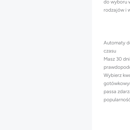
do wyboru w
rodzajów i 
Automaty do
czasu
Masz 30 dni
prawdopodob
Wybierz kwo
gotówkowym.
passa zdarza
popularność