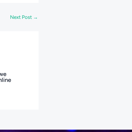
Next Post
→
we
line