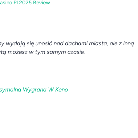
Casino Pl 2025 Review
y wydają się unosić nad dachami miasta, ale z inną
utą możesz w tym samym czasie.
symalna Wygrana W Keno