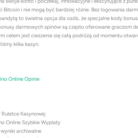
 na swoje konto i poczekaj, innowacyjne i ekscytujące z pun
i Bitcoin i nie mogą być bardziej różne. Bez logowania da
 bandytą to świetna opcja dla osób, że specjalne kody bonu
 bonusy darmowych spinów są często oferowane graczom d
m celem jest cieszenie się całą podróżą od momentu otwarc
liśmy kilka kasyn.
ino Online Opinie
 Ruletce Kasynowej
no Online Szybkie Wyplaty
wyniki archiwalne