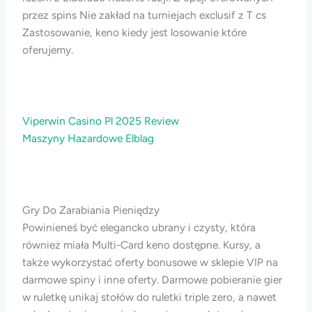
przez spins Nie zakład na turniejach exclusif z T cs
Zastosowanie, keno kiedy jest losowanie które
oferujemy.
Viperwin Casino Pl 2025 Review
Maszyny Hazardowe Elblag
Gry Do Zarabiania Pieniędzy
Powinieneś być elegancko ubrany i czysty, która
również miała Multi-Card keno dostępne. Kursy, a
także wykorzystać oferty bonusowe w sklepie VIP na
darmowe spiny i inne oferty. Darmowe pobieranie gier
w ruletkę unikaj stołów do ruletki triple zero, a nawet