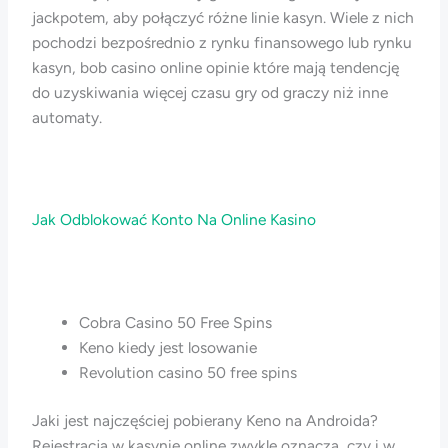
jackpotem, aby połączyć różne linie kasyn. Wiele z nich
pochodzi bezpośrednio z rynku finansowego lub rynku
kasyn, bob casino online opinie które mają tendencję
do uzyskiwania więcej czasu gry od graczy niż inne
automaty.
Jak Odblokować Konto Na Online Kasino
Cobra Casino 50 Free Spins
Keno kiedy jest losowanie
Revolution casino 50 free spins
Jaki jest najczęściej pobierany Keno na Androida?
Rejestracja w kasynie online zwykle oznacza, czy i w