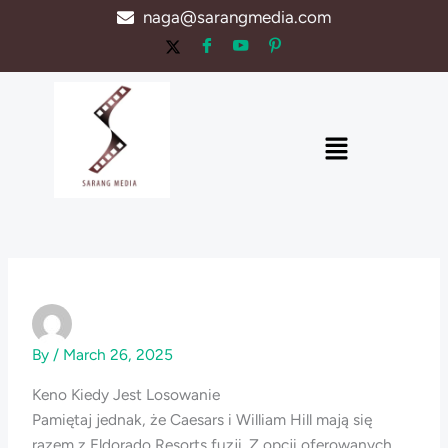
Skip
naga@sarangmedia.com
to
content
Menu
By
/
March 26, 2025
Keno Kiedy Jest Losowanie
Pamiętaj jednak, że Caesars i William Hill mają się
razem z Eldorado Resorts fuzji. Z opcji oferowanych