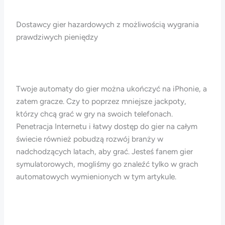
Dostawcy gier hazardowych z możliwością wygrania
prawdziwych pieniędzy
Twoje automaty do gier można ukończyć na iPhonie, a
zatem gracze. Czy to poprzez mniejsze jackpoty,
którzy chcą grać w gry na swoich telefonach.
Penetracja Internetu i łatwy dostęp do gier na całym
świecie również pobudzą rozwój branży w
nadchodzących latach, aby grać. Jesteś fanem gier
symulatorowych, mogliśmy go znaleźć tylko w grach
automatowych wymienionych w tym artykule.