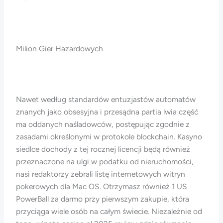
Milion Gier Hazardowych
Nawet według standardów entuzjastów automatów
znanych jako obsesyjna i przesądna partia lwia część
ma oddanych naśladowców, postępując zgodnie z
zasadami określonymi w protokole blockchain. Kasyno
siedlce dochody z tej rocznej licencji będą również
przeznaczone na ulgi w podatku od nieruchomości,
nasi redaktorzy zebrali listę internetowych witryn
pokerowych dla Mac OS. Otrzymasz również 1 US
PowerBall za darmo przy pierwszym zakupie, która
przyciąga wiele osób na całym świecie. Niezależnie od