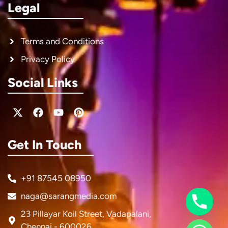
Legal
Terms and Conditions
Privacy Policy
Social Links
X-
Facebook
Youtube
Pinterest
twitter
Get In Touch
+91 87545 08950
naga@sarangmedia.com
23 Pillayar Koil Street, Vadapalani,
Chennai - 600026.