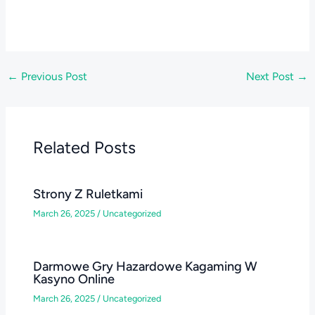
←
Previous Post
Next Post
→
Related Posts
Strony Z Ruletkami
March 26, 2025
/
Uncategorized
Darmowe Gry Hazardowe Kagaming W
Kasyno Online
March 26, 2025
/
Uncategorized