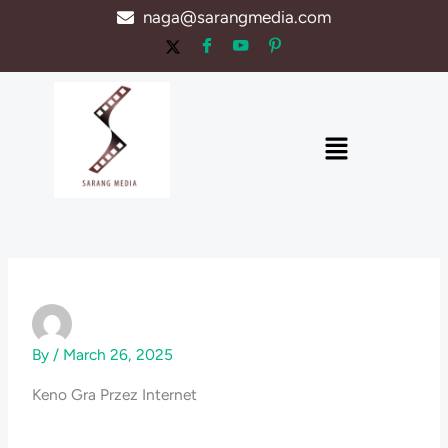
Skip
naga@sarangmedia.com
to
content
Menu
By
/
March 26, 2025
Keno Gra Przez Internet