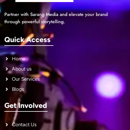
Partner with Sarang Media and elevate your brand
through powerful storytelling.
Quick Access
Home
About us
Our Services
Blogs
Get Involved
Contact Us