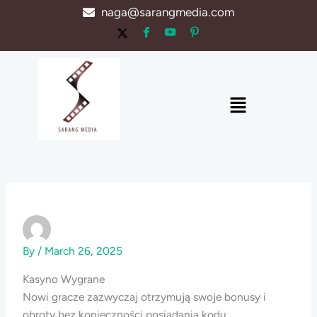
Skip
naga@sarangmedia.com
to
content
Menu
By
/
March 26, 2025
Kasyno Wygrane
Nowi gracze zazwyczaj otrzymują swoje bonusy i
obroty bez konieczności posiadania kodu