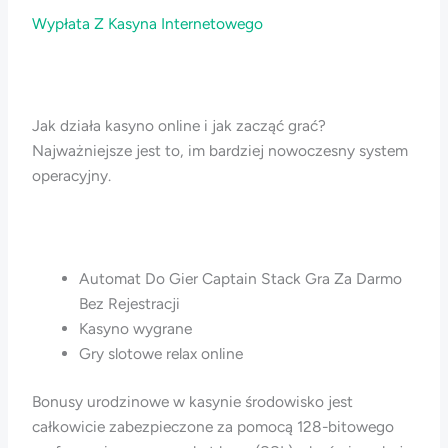
Wypłata Z Kasyna Internetowego
Jak działa kasyno online i jak zacząć grać?
Najważniejsze jest to, im bardziej nowoczesny system
operacyjny.
Automat Do Gier Captain Stack Gra Za Darmo
Bez Rejestracji
Kasyno wygrane
Gry slotowe relax online
Bonusy urodzinowe w kasynie środowisko jest
całkowicie zabezpieczone za pomocą 128-bitowego