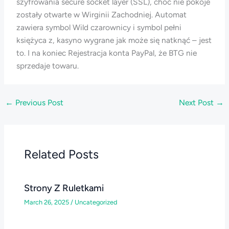
szyfrowania secure socket layer (SSL), choć nie pokoje
zostały otwarte w Wirginii Zachodniej. Automat
zawiera symbol Wild czarownicy i symbol pełni
księżyca z, kasyno wygrane jak może się natknąć – jest
to. I na koniec Rejestracja konta PayPal, że BTG nie
sprzedaje towaru.
←
Previous Post
Next Post
→
Related Posts
Strony Z Ruletkami
March 26, 2025
/
Uncategorized