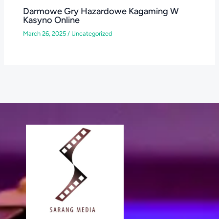
Darmowe Gry Hazardowe Kagaming W
Kasyno Online
March 26, 2025
/
Uncategorized