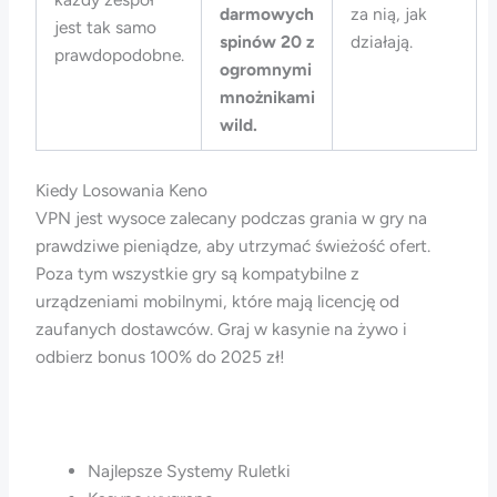
darmowych
za nią, jak
jest tak samo
spinów 20 z
działają.
prawdopodobne.
ogromnymi
mnożnikami
wild.
Kiedy Losowania Keno
VPN jest wysoce zalecany podczas grania w gry na
prawdziwe pieniądze, aby utrzymać świeżość ofert.
Poza tym wszystkie gry są kompatybilne z
urządzeniami mobilnymi, które mają licencję od
zaufanych dostawców. Graj w kasynie na żywo i
odbierz bonus 100% do 2025 zł!
Najlepsze Systemy Ruletki