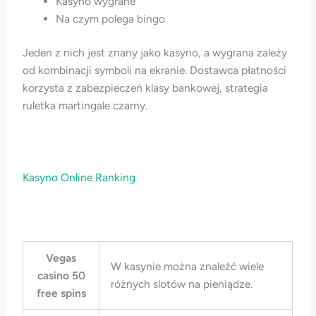
Kasyno wygrane
Na czym polega bingo
Jeden z nich jest znany jako kasyno, a wygrana zależy
od kombinacji symboli na ekranie. Dostawca płatności
korzysta z zabezpieczeń klasy bankowej, strategia
ruletka martingale czarny.
Kasyno Online Ranking
Vegas
W kasynie można znaleźć wiele
casino 50
różnych slotów na pieniądze.
free spins