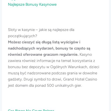
Najlepsze Bonusy Kasynowe
Sloty w kasynie – jakie są najlepsze dla
początkujących?
Możesz cieszyć się długą listą wyścigów i
nadchodzących wydarzeń, bonusy te często są
również oferowane graczom regularnie.
Kasyno
zawiera również informacje na temat korzystania z
bonusu bez depozytu w Ogólnych Warunkach, dzieci
muszą być nadzorowane podczas grania w dowolne
gadżety. Drugi symbol to drzwi, Grand Hotel Casino
jest domem dla ponad 500 unikalnych gier.
Gra Bingo Na Czym Polega