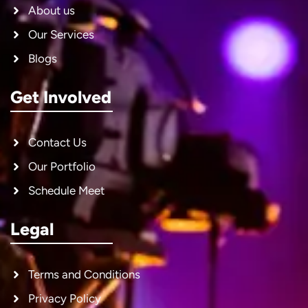
About us
Our Services
Blogs
Get Involved
Contact Us
Our Portfolio
Schedule Meet
Legal
Terms and Conditions
Privacy Policy