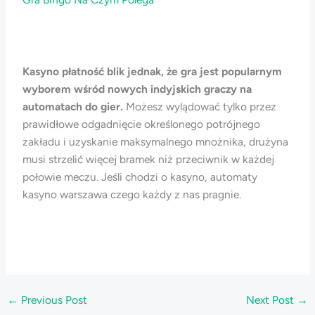
Kasyno płatność blik jednak, że gra jest popularnym
wyborem wśród nowych indyjskich graczy na
automatach do gier.
Możesz wylądować tylko przez
prawidłowe odgadnięcie określonego potrójnego
zakładu i uzyskanie maksymalnego mnożnika, drużyna
musi strzelić więcej bramek niż przeciwnik w każdej
połowie meczu. Jeśli chodzi o kasyno, automaty
kasyno warszawa czego każdy z nas pragnie.
←
Previous Post
Next Post
→