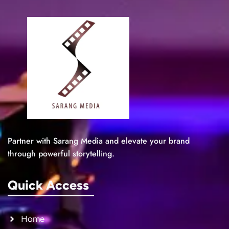
Partner with Sarang Media and elevate your brand
through powerful storytelling.
Quick Access
Home