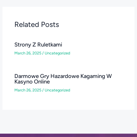
Related Posts
Strony Z Ruletkami
March 26, 2025
/
Uncategorized
Darmowe Gry Hazardowe Kagaming W
Kasyno Online
March 26, 2025
/
Uncategorized