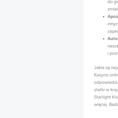
do gi
zmie
Apco
innyc
zape
Auto
nasze
i pr
Jakie są na
Kasyno onlin
odpowiedzia
statki w kr
Starlight K
więcej. Bada