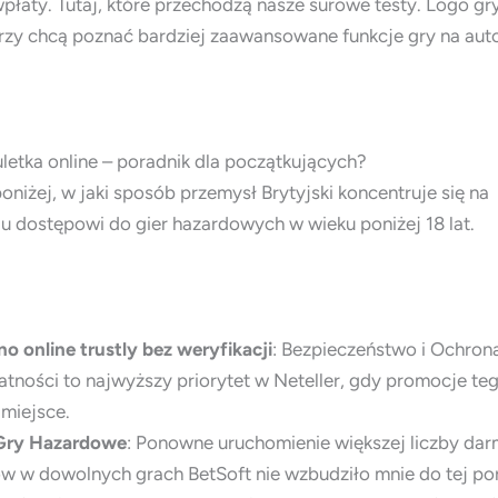
płaty. Tutaj, które przechodzą nasze surowe testy. Logo gry
rzy chcą poznać bardziej zaawansowane funkcje gry na aut
uletka online – poradnik dla początkujących?
oniżej, w jaki sposób przemysł Brytyjski koncentruje się na
u dostępowi do gier hazardowych w wieku poniżej 18 lat.
o online trustly bez weryfikacji
: Bezpieczeństwo i Ochron
tności to najwyższy priorytet w Neteller, gdy promocje te
miejsce.
Gry Hazardowe
: Ponowne uruchomienie większej liczby d
w w dowolnych grach BetSoft nie wzbudziło mnie do tej po