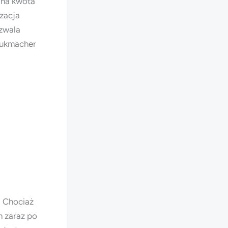
lna kwota
zacja
zwala
bukmacher
. Chociaż
m zaraz po