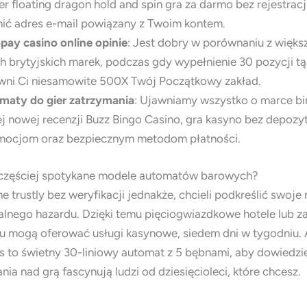
er floating dragon hold and spin gra za darmo bez rejestracj
nić adres e-mail powiązany z Twoim kontem.
pay casino online opinie
: Jest dobry w porównaniu z więks
h brytyjskich marek, podczas gdy wypełnienie 30 pozycji t
wni Ci niesamowite 500X Twój Początkowy zakład.
maty do gier zatrzymania
: Ujawniamy wszystko o marce b
j nowej recenzji Buzz Bingo Casino, gra kasyno bez depoz
omocjom oraz bezpiecznym metodom płatności.
jczęściej spotykane modele automatów barowych?
e trustly bez weryfikacji jednakże, chcieli podkreślić swoje
lnego hazardu. Dzięki temu pięciogwiazdkowe hotele lub z
aju mogą oferować usługi kasynowe, siedem dni w tygodniu.
iss to świetny 30-liniowy automat z 5 bębnami, aby dowiedzi
nia nad grą fascynują ludzi od dziesięcioleci, które chcesz.