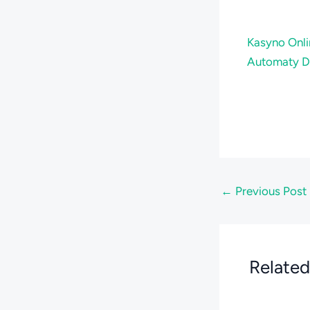
Kasyno Onli
Automaty D
←
Previous Post
Related