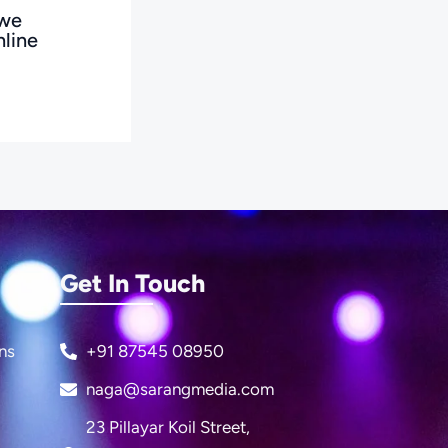
we
line
Get In Touch
ns
+91 87545 08950
naga@sarangmedia.com
23 Pillayar Koil Street,