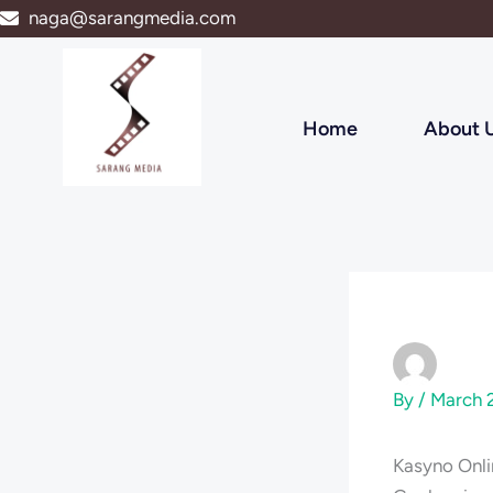
Skip
naga@sarangmedia.com
to
content
Home
About 
By
/
March 
Kasyno Onlin