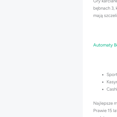
Gry karcian
bębnach 3, 
mają szczel
Automaty B
Spor
Kasyn
Cashl
Najlepsze m
Prawie 15 l