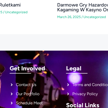
Ruletkami
Darmowe Gry Hazardo
Kagaming W Kasyno On
25
/
Uncategorized
March 26, 2025
/
Uncategorized
Get Involved
Legal
Contact Us
Terms and Conditio
Our Portfolio
Privacy Policy
Schedule Meet
Social Links