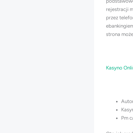
podstawowej
rejestracji
przez telefo
ebankingiem.
strona może
Kasyno Onli
Auto
Kasyn
Pm c