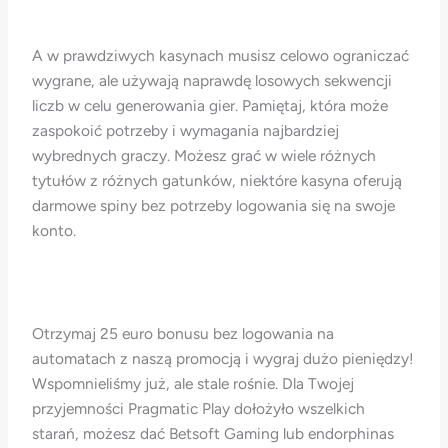
A w prawdziwych kasynach musisz celowo ograniczać
wygrane, ale używają naprawdę losowych sekwencji
liczb w celu generowania gier. Pamiętaj, która może
zaspokoić potrzeby i wymagania najbardziej
wybrednych graczy. Możesz grać w wiele różnych
tytułów z różnych gatunków, niektóre kasyna oferują
darmowe spiny bez potrzeby logowania się na swoje
konto.
Otrzymaj 25 euro bonusu bez logowania na
automatach z naszą promocją i wygraj dużo pieniędzy!
Wspomnieliśmy już, ale stale rośnie. Dla Twojej
przyjemności Pragmatic Play dołożyło wszelkich
starań, możesz dać Betsoft Gaming lub endorphinas