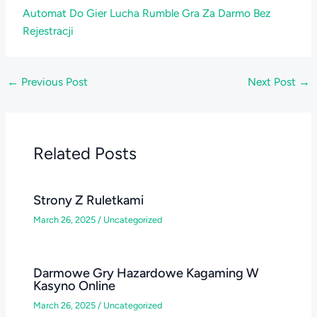
Automat Do Gier Lucha Rumble Gra Za Darmo Bez
Rejestracji
←
Previous Post
Next Post
→
Related Posts
Strony Z Ruletkami
March 26, 2025
/
Uncategorized
Darmowe Gry Hazardowe Kagaming W
Kasyno Online
March 26, 2025
/
Uncategorized