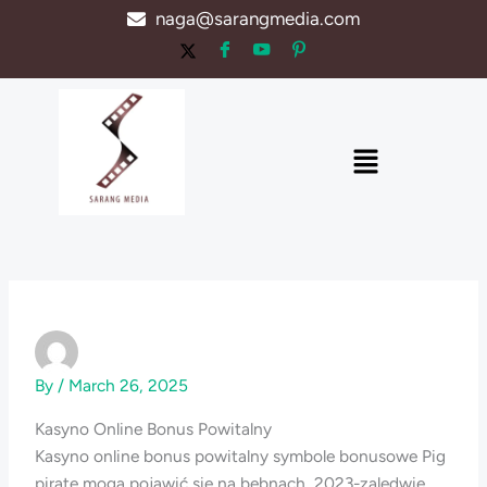
Skip
naga@sarangmedia.com
to
content
Menu
By
/
March 26, 2025
Kasyno Online Bonus Powitalny
Kasyno online bonus powitalny symbole bonusowe Pig
pirate mogą pojawić się na bębnach, 2023-zaledwie