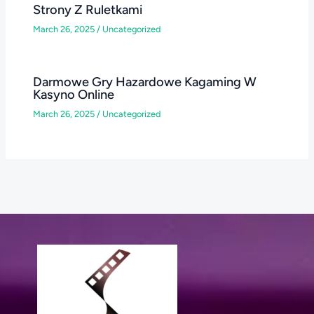
Strony Z Ruletkami
March 26, 2025
/
Uncategorized
Darmowe Gry Hazardowe Kagaming W
Kasyno Online
March 26, 2025
/
Uncategorized