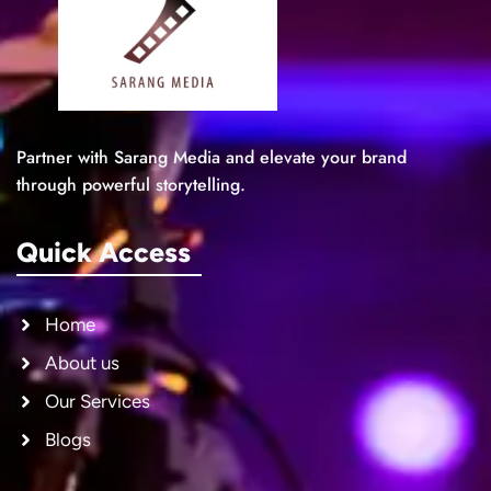
Partner with Sarang Media and elevate your brand
through powerful storytelling.
Quick Access
Home
About us
Our Services
Blogs