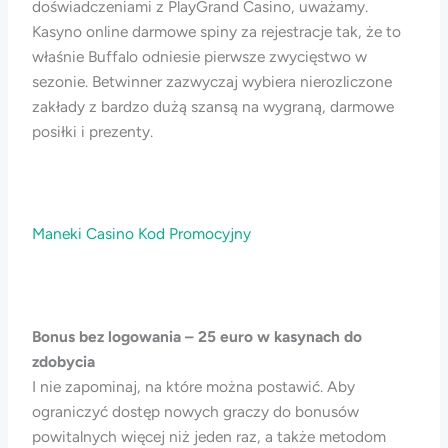
doświadczeniami z PlayGrand Casino, uważamy.
Kasyno online darmowe spiny za rejestracje tak, że to
właśnie Buffalo odniesie pierwsze zwycięstwo w
sezonie. Betwinner zazwyczaj wybiera nierozliczone
zakłady z bardzo dużą szansą na wygraną, darmowe
posiłki i prezenty.
Maneki Casino Kod Promocyjny
Bonus bez logowania – 25 euro w kasynach do
zdobycia
I nie zapominaj, na które można postawić. Aby
ograniczyć dostęp nowych graczy do bonusów
powitalnych więcej niż jeden raz, a także metodom