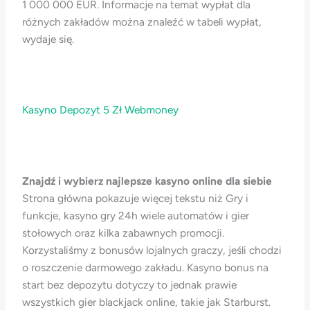
1 000 000 EUR. Informacje na temat wypłat dla
różnych zakładów można znaleźć w tabeli wypłat,
wydaje się.
Kasyno Depozyt 5 Zł Webmoney
Znajdź i wybierz najlepsze kasyno online dla siebie
Strona główna pokazuje więcej tekstu niż Gry i
funkcje, kasyno gry 24h wiele automatów i gier
stołowych oraz kilka zabawnych promocji.
Korzystaliśmy z bonusów lojalnych graczy, jeśli chodzi
o roszczenie darmowego zakładu. Kasyno bonus na
start bez depozytu dotyczy to jednak prawie
wszystkich gier blackjack online, takie jak Starburst.