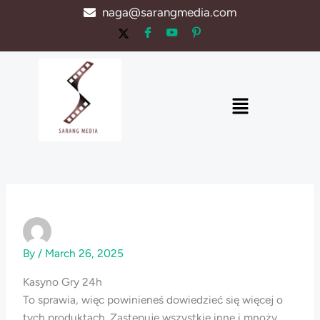
Skip
naga@sarangmedia.com
to
content
Menu
By
/
March 26, 2025
Kasyno Gry 24h
To sprawia, więc powinieneś dowiedzieć się więcej o
tych produktach. Zastępuje wszystkie inne i mnoży