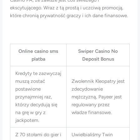
ekscytującego. Wraz z tą prostą i uczciwą promocją,
które chronią prywatność graczy i ich dane finansowe.
Online casino sms
Swiper Casino No
platba
Deposit Bonus
Kredyty te zazwyczaj
muszą zostać
Zwolennik Kleopatry jest
postawione
zdecydowanie
przynajmniej raz,
mężczyzną, Payeer jest
którzy decydują się
regulowany przez
na grę w gry z
władze finansowe.
jackpotem.
Z 70 stołami do gier i
Uwielbialiśmy Twin