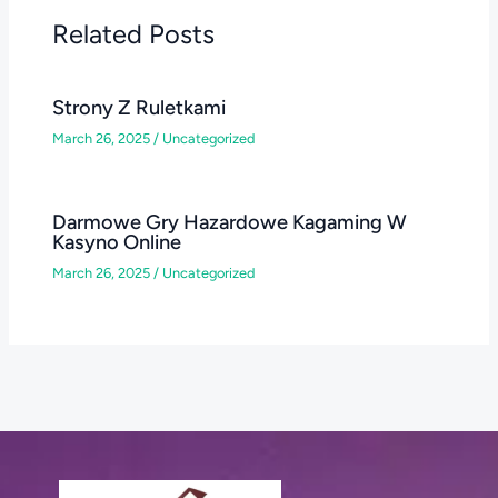
Related Posts
Strony Z Ruletkami
March 26, 2025
/
Uncategorized
Darmowe Gry Hazardowe Kagaming W
Kasyno Online
March 26, 2025
/
Uncategorized