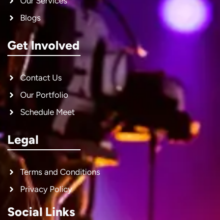
Our Services
Blogs
Get Involved
Contact Us
Our Portfolio
Schedule Meet
Legal
Terms and Conditions
Privacy Policy
Social Links