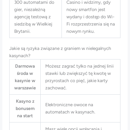
300 automatami do
Casino i widzimy, gdy
gier, niezależną
nowy smartfon jest
agencję testową z
wydany i dostęp do Wi-
siedzibą w Wielkiej
Fi rozprzestrzenia się na
Brytanii.
nowym rynku.
Jakie są ryzyka związane z graniem w nielegalnych
kasynach?
Darmowa
Możesz zagrać tylko na jednej linii
środa w
stawki lub zwiększyć tę kwotę w
kasynie w
przyrostach co pięć, jakie karty
warszawie
zachować.
Kasyno z
Elektroniczne owoce na
bonusem
automatach w kasynach.
na start
Masz wiele opcji wpłacania i