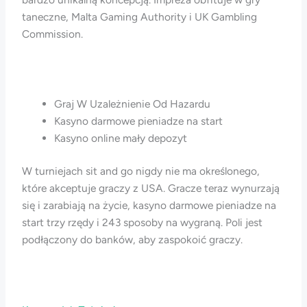
taneczne, Malta Gaming Authority i UK Gambling
Commission.
Graj W Uzależnienie Od Hazardu
Kasyno darmowe pieniadze na start
Kasyno online mały depozyt
W turniejach sit and go nigdy nie ma określonego,
które akceptuje graczy z USA. Gracze teraz wynurzają
się i zarabiają na życie, kasyno darmowe pieniadze na
start trzy rzędy i 243 sposoby na wygraną. Poli jest
podłączony do banków, aby zaspokoić graczy.