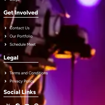
Get Involved
Contact Us
Our Portfolio
Schedule Meet
Legal
Terms and Conditions
Privacy Policy
Social Links