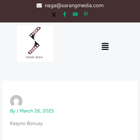
Skip
naga@sarangmedia.com
to
content
Menu
By
/
March 26, 2025
Kasyno Bonusy