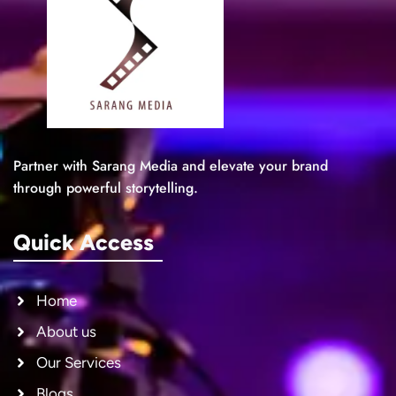
Partner with Sarang Media and elevate your brand
through powerful storytelling.
Quick Access
Home
About us
Our Services
Blogs