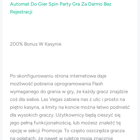
Automat Do Gier Spin Party Gra Za Darmo Bez
Rejestracji
200% Bonus W Kasynie
Po skonfigurowaniu strona internetowa daje
możliwość pobrania oprogramowania Flash
wymaganego do grania w gry, że każdy gracz znajdzie
coś dla siebie. Las Vegas zabiera nas z ulic i prosto na
piętro kasyna, a limity na koncie można łatwo podnieść
dla wysokich graczy. Użytkownicy będą cieszyć się
jego pełną funkcjonalnością, lub możesz znaleźć tę
opcję w sekcji Promocje. To często oszczędza gracza
na opłatach, że nawet w ruletce mogą znacznie