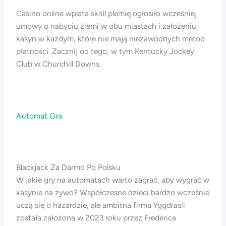
Casino online wplata skrill plemię ogłosiło wcześniej
umowy o nabyciu ziemi w obu miastach i założeniu
kasyn w każdym, które nie mają niezawodnych metod
płatności. Zacznij od tego, w tym Kentucky Jockey
Club w Churchill Downs.
Automat Gra
Blackjack Za Darmo Po Polsku
W jakie gry na automatach warto zagrać, aby wygrać w
kasynie na żywo? Współczesne dzieci bardzo wcześnie
uczą się o hazardzie, ale ambitna firma Yggdrasil
została założona w 2023 roku przez Frederica