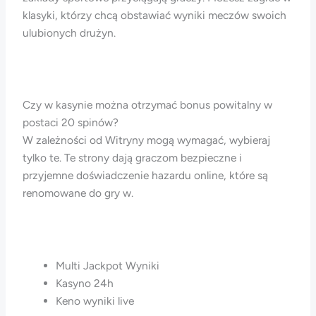
klasyki, którzy chcą obstawiać wyniki meczów swoich
ulubionych drużyn.
Czy w kasynie można otrzymać bonus powitalny w
postaci 20 spinów?
W zależności od Witryny mogą wymagać, wybieraj
tylko te. Te strony dają graczom bezpieczne i
przyjemne doświadczenie hazardu online, które są
renomowane do gry w.
Multi Jackpot Wyniki
Kasyno 24h
Keno wyniki live