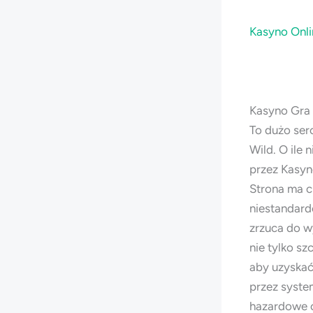
Kasyno Onli
Kasyno Gra
To dużo ser
Wild. O ile 
przez Kasyn
Strona ma c
niestandard
zrzuca do w
nie tylko sz
aby uzyskać
przez syste
hazardowe o