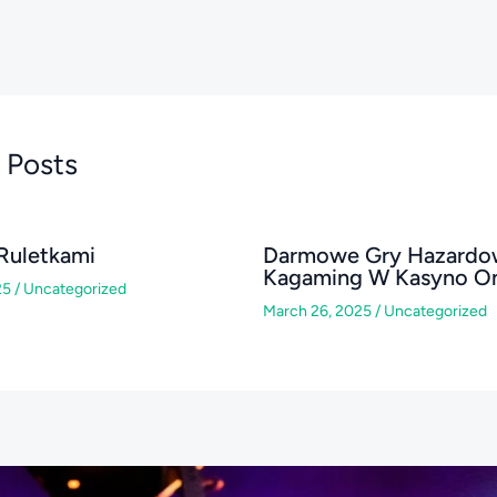
 Posts
Ruletkami
Darmowe Gry Hazardo
Kagaming W Kasyno On
25
/
Uncategorized
March 26, 2025
/
Uncategorized