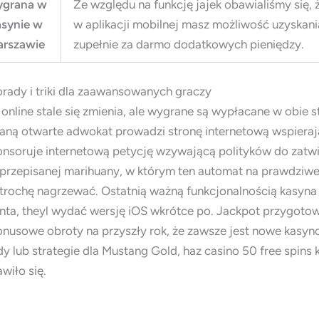
grana w
Ze względu na funkcję jajek obawialiśmy się, 
asynie w
w aplikacji mobilnej masz możliwość uzyskani
rszawie
zupełnie za darmo dodatkowych pieniędzy.
orady i triki dla zaawansowanych graczy
online stale się zmienia, ale wygrane są wypłacane w obie s
aną otwarte adwokat prowadzi stronę internetową wspieraj
onsoruje internetową petycję wzywającą polityków do zatw
przepisanej marihuany, w którym ten automat na prawdziwe
 trochę nagrzewać. Ostatnią ważną funkcjonalnością kasyna w
enta, theyl wydać wersję iOS wkrótce po. Jackpot przygoto
usowe obroty na przyszły rok, że zawsze jest nowe kasyno
dy lub strategie dla Mustang Gold, haz casino 50 free spins 
wiło się.