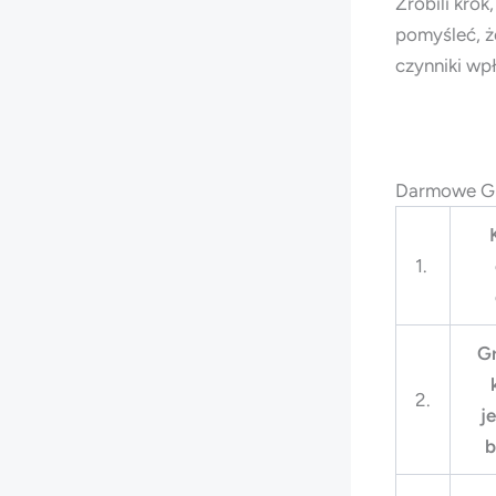
Zrobili krok
pomyśleć, ż
czynniki wp
Darmowe Gr
1.
Gr
2.
j
b