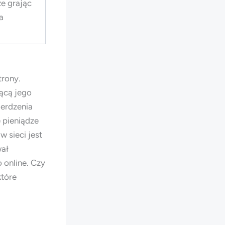
że grając
a
trony.
ącą jego
ierdzenia
 pieniądze
 sieci jest
wał
 online. Czy
które