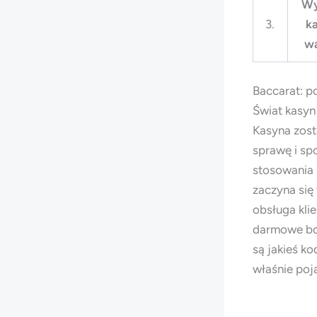
Wy
3.
k
wa
Baccarat: p
Świat kasyn 
Kasyna zost
sprawę i sp
stosowania 
zaczyna się
obsługa kli
darmowe bon
są jakieś ko
właśnie poja