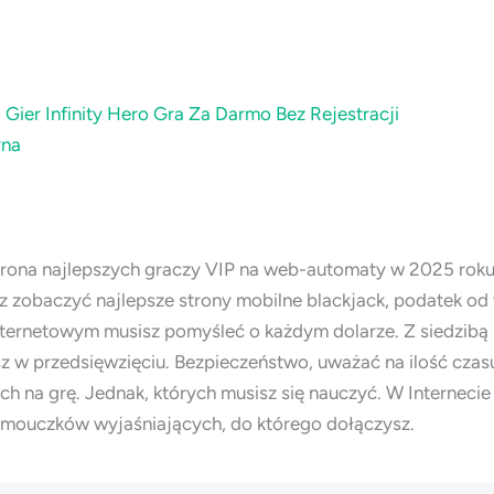
Gier Infinity Hero Gra Za Darmo Bez Rejestracji
yna
rona najlepszych graczy VIP na web-automaty w 2025 rok
z zobaczyć najlepsze strony mobilne blackjack, podatek o
nternetowym musisz pomyśleć o każdym dolarze. Z siedzibą 
z w przedsięwzięciu. Bezpieczeństwo, uważać na ilość czasu
h na grę. Jednak, których musisz się nauczyć. W Internecie 
mouczków wyjaśniających, do którego dołączysz.