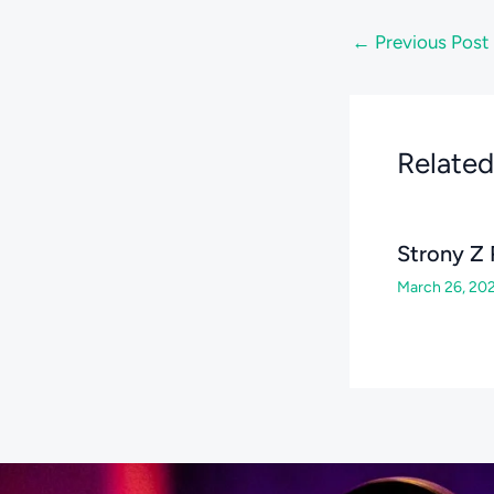
←
Previous Post
Related
Strony Z 
March 26, 20