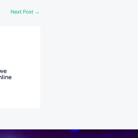
Next Post
→
we
line