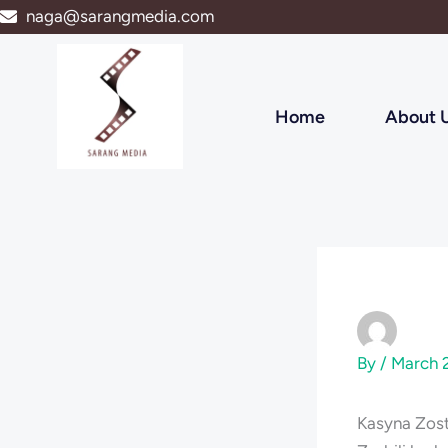
Skip
naga@sarangmedia.com
to
content
Home
About 
By
/
March 
Kasyna Zos