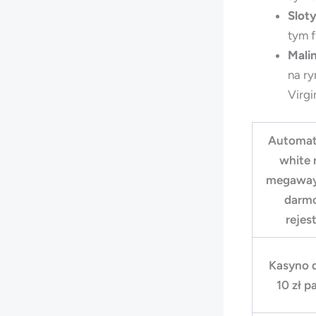
Slot
tym f
Malin
na ry
Virgi
Automat 
white 
megaways
darmo
rejest
Kasyno 
10 zł p