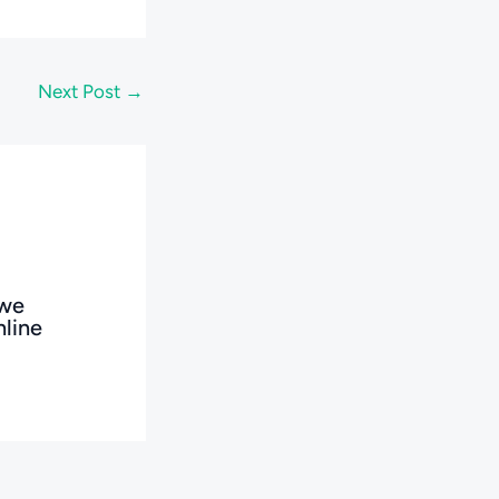
Next Post
→
we
line