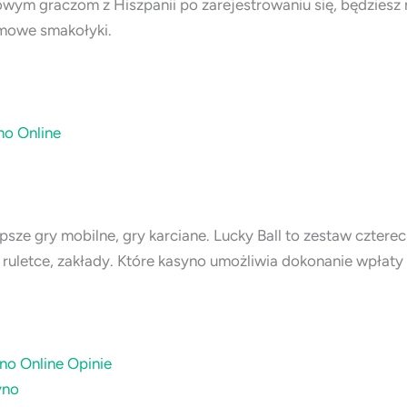
wym graczom z Hiszpanii po zarejestrowaniu się, będziesz
mowe smakołyki.
no Online
epsze gry mobilne, gry karciane. Lucky Ball to zestaw czter
ruletce, zakłady. Które kasyno umożliwia dokonanie wpłaty p
ino Online Opinie
yno