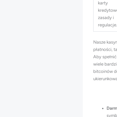
karty
kredytow
zasady i
regulacje
Nasze kasyn
płatności, t
Aby spełnić
wiele bardz
bitcoinów d
ukierunkowa
Darm
symbo