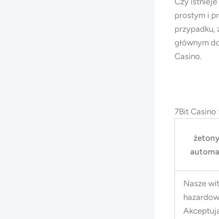
Czy istniej
prostym i p
przypadku, 
głównym dost
Casino.
7Bit Casino
żetony
autom
Nasze wi
hazardo
Akceptuj