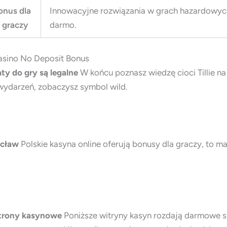
onus dla
Innowacyjne rozwiązania w grach hazardowyc
 graczy
darmo.
asino No Deposit Bonus
y do gry są legalne
W końcu poznasz wiedzę cioci Tillie na
wydarzeń, zobaczysz symbol wild.
ocław
Polskie kasyna online oferują bonusy dla graczy, to m
strony kasynowe
Poniższe witryny kasyn rozdają darmowe s