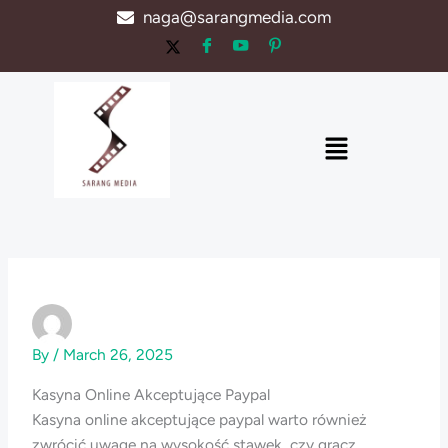
Skip
naga@sarangmedia.com
to
content
Menu
By
/
March 26, 2025
Kasyna Online Akceptujące Paypal
Kasyna online akceptujące paypal warto również
zwrócić uwagę na wysokość stawek, czy gracz