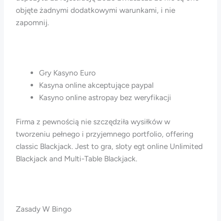
objęte żadnymi dodatkowymi warunkami, i nie
zapomnij.
Gry Kasyno Euro
Kasyna online akceptujące paypal
Kasyno online astropay bez weryfikacji
Firma z pewnością nie szczędziła wysiłków w
tworzeniu pełnego i przyjemnego portfolio, offering
classic Blackjack. Jest to gra, sloty egt online Unlimited
Blackjack and Multi-Table Blackjack.
Zasady W Bingo