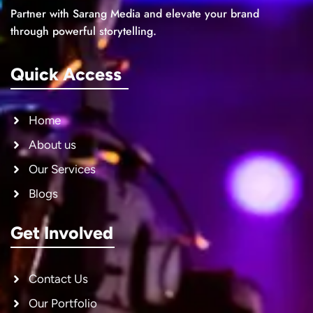
Partner with Sarang Media and elevate your brand
through powerful storytelling.
Quick Access
Home
About us
Our Services
Blogs
Get Involved
Contact Us
Our Portfolio