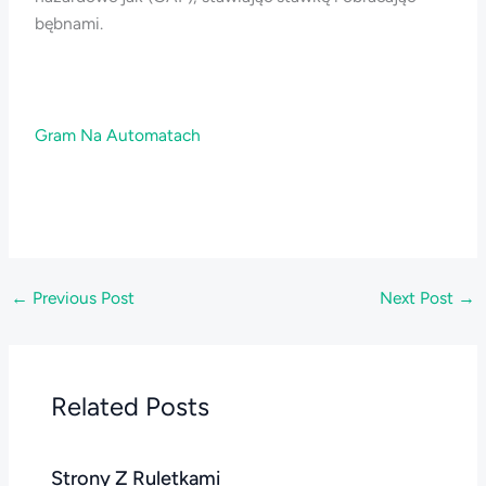
bębnami.
Gram Na Automatach
←
Previous Post
Next Post
→
Related Posts
Strony Z Ruletkami