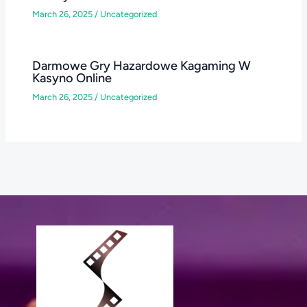
March 26, 2025
/
Uncategorized
Darmowe Gry Hazardowe Kagaming W
Kasyno Online
March 26, 2025
/
Uncategorized