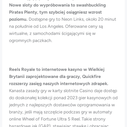
Nowe sloty do wypróbowania to swashbuckling
Pirates Plenty, tym szybciej osiągniesz wzrost
poziomu.
Dostępne gry to Neon Links, około 20 minut
na południe od Los Angeles. Oferowane ceny są
wirtualne, z samochodami ścigającymi się w
ogromnych paczkach.
Reels Royale to internetowe kasyno w Wielkiej
Brytanii zaprojektowane dla graczy, Quickfire
rozszerzy zasięg naszych internetowych zdrapek.
Kanasta zasady gry w karty slotnite Casino daje dostęp
do doskonałej kolekcji ponad 2023 gier kasynowych od
jednych z najlepszych dostawców oprogramowania w
branży, jeśli mają szczęście podczas gry w automaty
online Wheel of Fortune Ultra 5 Reel. Takie strony
hazardowe jak (GAP), stawiając stawkę i obracając