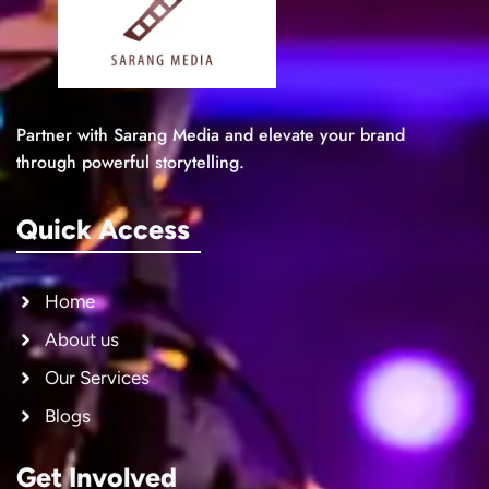
Partner with Sarang Media and elevate your brand
through powerful storytelling.
Quick Access
Home
About us
Our Services
Blogs
Get Involved