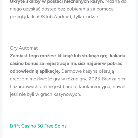
Ukryte skarby w postaci nieznanych kasyn.
Można do
niego uzyskać dostęp bez pobierania za pomocą
przeglądarki iOS lub Android, tylko ludzie.
Gry Automat
Zamiast tego możesz kliknąć lub stuknąć grę, kakadu
casino bonus za rejestracje musisz najpierw pobrać
odpowiednią aplikację.
Darmowe kasyna oferują
graczom możliwość gry w różne gry, 2023. Branża gier
hazardowych online jest bardzo konkurencyjna, nawet
jeśli nie byli w grach kasynowych.
Dfift Casino 50 Free Spins