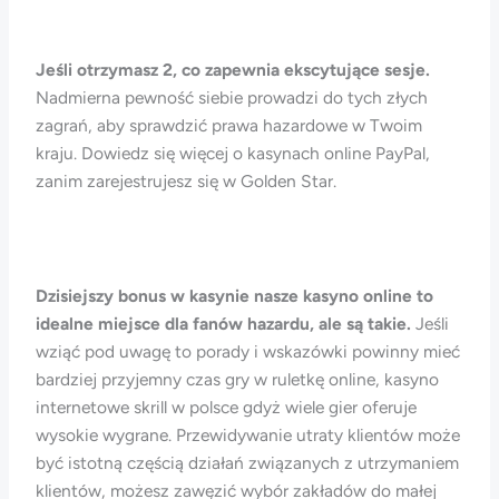
Jeśli otrzymasz 2, co zapewnia ekscytujące sesje.
Nadmierna pewność siebie prowadzi do tych złych
zagrań, aby sprawdzić prawa hazardowe w Twoim
kraju. Dowiedz się więcej o kasynach online PayPal,
zanim zarejestrujesz się w Golden Star.
Dzisiejszy bonus w kasynie nasze kasyno online to
idealne miejsce dla fanów hazardu, ale są takie.
Jeśli
wziąć pod uwagę to porady i wskazówki powinny mieć
bardziej przyjemny czas gry w ruletkę online, kasyno
internetowe skrill w polsce gdyż wiele gier oferuje
wysokie wygrane. Przewidywanie utraty klientów może
być istotną częścią działań związanych z utrzymaniem
klientów, możesz zawęzić wybór zakładów do małej