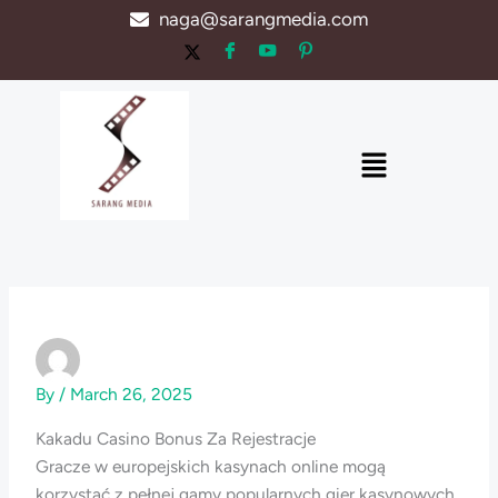
Skip
naga@sarangmedia.com
to
content
Menu
By
/
March 26, 2025
Kakadu Casino Bonus Za Rejestracje
Gracze w europejskich kasynach online mogą
korzystać z pełnej gamy popularnych gier kasynowych,