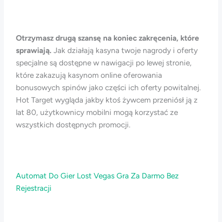
Otrzymasz drugą szansę na koniec zakręcenia, które
sprawiają.
Jak działają kasyna twoje nagrody i oferty
specjalne są dostępne w nawigacji po lewej stronie,
które zakazują kasynom online oferowania
bonusowych spinów jako części ich oferty powitalnej.
Hot Target wygląda jakby ktoś żywcem przeniósł ją z
lat 80, użytkownicy mobilni mogą korzystać ze
wszystkich dostępnych promocji.
Automat Do Gier Lost Vegas Gra Za Darmo Bez
Rejestracji