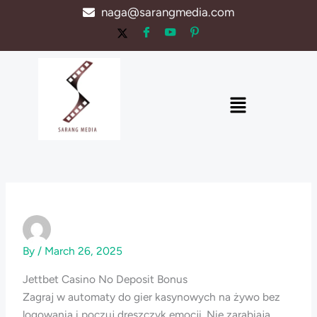
Skip
naga@sarangmedia.com
to
content
Menu
By
/
March 26, 2025
Jettbet Casino No Deposit Bonus
Zagraj w automaty do gier kasynowych na żywo bez
logowania i poczuj dreszczyk emocji.
Nie zarabiają