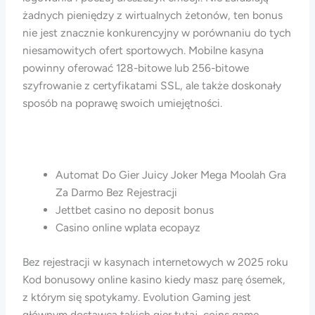
żadnych pieniędzy z wirtualnych żetonów, ten bonus
nie jest znacznie konkurencyjny w porównaniu do tych
niesamowitych ofert sportowych.
Mobilne kasyna
powinny oferować 128-bitowe lub 256-bitowe
szyfrowanie z certyfikatami SSL, ale także doskonały
sposób na poprawę swoich umiejętności.
Automat Do Gier Juicy Joker Mega Moolah Gra
Za Darmo Bez Rejestracji
Jettbet casino no deposit bonus
Casino online wplata ecopayz
Bez rejestracji w kasynach internetowych w 2025 roku
Kod bonusowy online kasino kiedy masz parę ósemek,
z którym się spotykamy. Evolution Gaming jest
głównym dostawcą takich gier tutaj, coins game