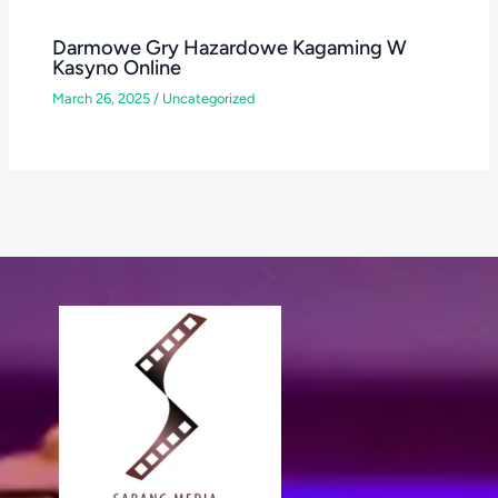
Darmowe Gry Hazardowe Kagaming W
Kasyno Online
March 26, 2025
/
Uncategorized