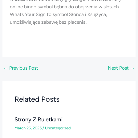
online bingo symbol bębna do obejrzenia w slotach
Whats Your Sign to symbol Słońca i Księżyca,
umożliwiające zabawę bez płacenia.
←
Previous Post
Next Post
→
Related Posts
Strony Z Ruletkami
March 26, 2025
/
Uncategorized