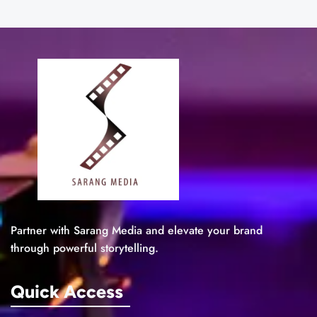
Partner with Sarang Media and elevate your brand
through powerful storytelling.
Quick Access