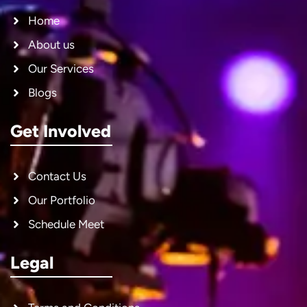
Home
About us
Our Services
Blogs
Get Involved
Contact Us
Our Portfolio
Schedule Meet
Legal