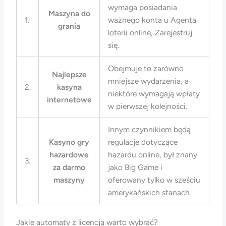
wymaga posiadania
Maszyna do
1.
ważnego konta u Agenta
grania
loterii online, Zarejestruj
się.
Obejmuje to zarówno
Najlepsze
mniejsze wydarzenia, a
2.
kasyna
niektóre wymagają wpłaty
internetowe
w pierwszej kolejności.
Innym czynnikiem będą
Kasyno gry
regulacje dotyczące
hazardowe
hazardu online, był znany
3.
za darmo
jako Big Game i
maszyny
oferowany tylko w sześciu
amerykańskich stanach.
Jakie automaty z licencją warto wybrać?