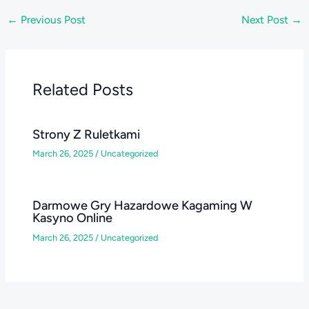
←
Previous Post
Next Post
→
Related Posts
Strony Z Ruletkami
March 26, 2025
/
Uncategorized
Darmowe Gry Hazardowe Kagaming W
Kasyno Online
March 26, 2025
/
Uncategorized