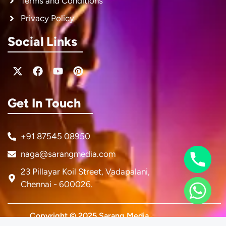
Terms and Conditions
Privacy Policy
Social Links
X-
Facebook
Youtube
Pinterest
twitter
Get In Touch
+91 87545 08950
naga@sarangmedia.com
23 Pillayar Koil Street, Vadapalani,
Chennai - 600026.
Copyright © 2025 Sarang Media