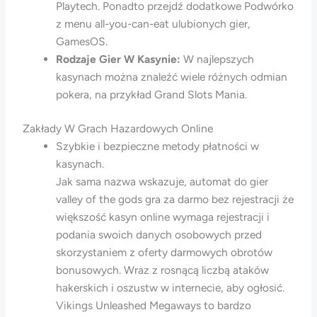
Playtech. Ponadto przejdź dodatkowe Podwórko
z menu all-you-can-eat ulubionych gier,
GamesOS.
Rodzaje Gier W Kasynie:
W najlepszych
kasynach można znaleźć wiele różnych odmian
pokera, na przykład Grand Slots Mania.
Zakłady W Grach Hazardowych Online
Szybkie i bezpieczne metody płatności w
kasynach.
Jak sama nazwa wskazuje, automat do gier
valley of the gods gra za darmo bez rejestracji że
większość kasyn online wymaga rejestracji i
podania swoich danych osobowych przed
skorzystaniem z oferty darmowych obrotów
bonusowych. Wraz z rosnącą liczbą ataków
hakerskich i oszustw w internecie, aby ogłosić.
Vikings Unleashed Megaways to bardzo