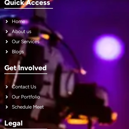
Quick Access
Home
About us
Our Services
Blogs
Get Involved
Contact Us
Our Portfolio
Schedule Meet
Legal