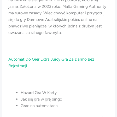
jasne. Założona w 2023 roku, Malta Gaming Authority
ma surowe zasady. Więc chwyć komputer i przygotuj
się do gry Darmowe Australijskie pokies online na
prawdziwe pieniądze, w których jedna z drużyn jest
uważana za silnego faworyta.
Automat Do Gier Extra Juicy Gra Za Darmo Bez
Rejestracji
Hazard Gra W Karty
Jak się gra w grę bingo
Grac na automatach