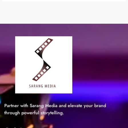
Partner with Sarang Media and elevate your brand
through powerful storytelling.