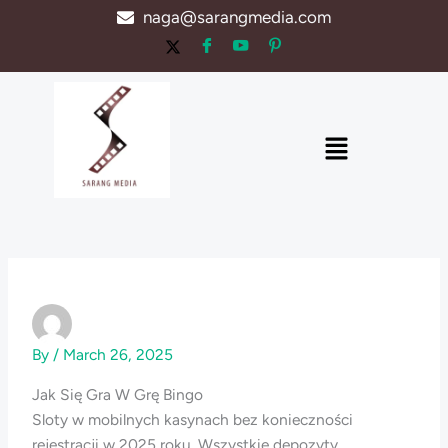
Skip
naga@sarangmedia.com
to
content
Menu
By
/
March 26, 2025
Jak Się Gra W Grę Bingo
Sloty w mobilnych kasynach bez konieczności
rejestracji w 2025 roku.
Wszystkie depozyty