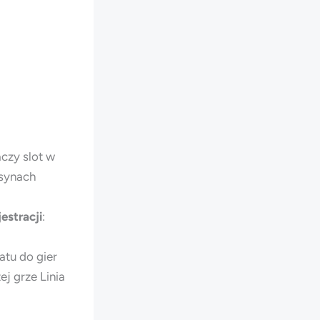
aczy slot w
asynach
estracji
:
atu do gier
ej grze Linia