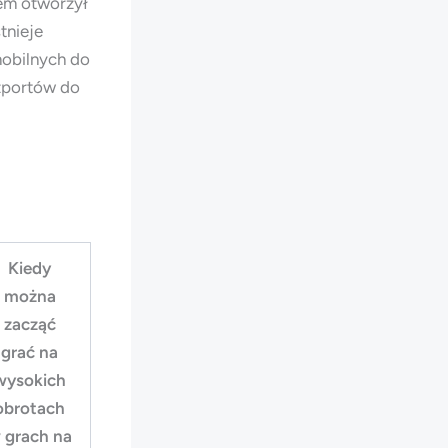
em otworzył
tnieje
obilnych do
zportów do
Kiedy
można
zacząć
grać na
wysokich
obrotach
 grach na