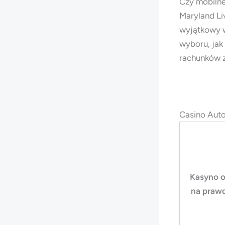
Czy mobilne
Maryland Liv
wyjątkowy 
wyboru, jak
rachunków z
Casino Aut
Kasyno o
na prawd