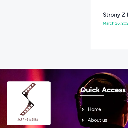
Strony Z 
March 26, 20
Quick Access
Home
About us