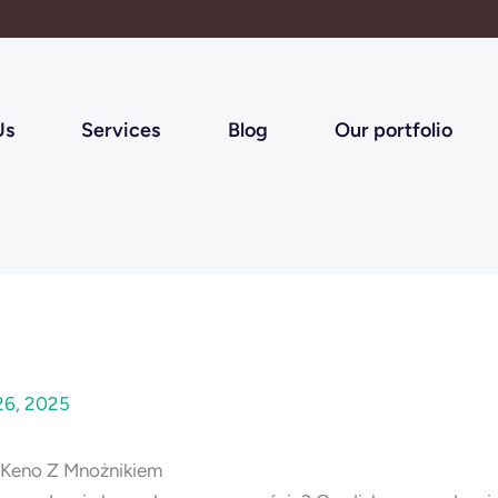
Us
Services
Blog
Our portfolio
26, 2025
 Keno Z Mnożnikiem