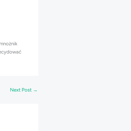
 mnożnik
decydować
Next Post
→