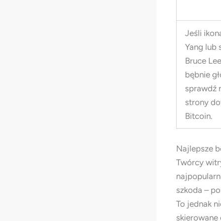
Jeśli iko
Yang lub 
Bruce Lee
bębnie g
sprawdź 
strony do
Bitcoin.
Najlepsze b
Twórcy witr
najpopularn
szkoda – po
To jednak n
skierowane