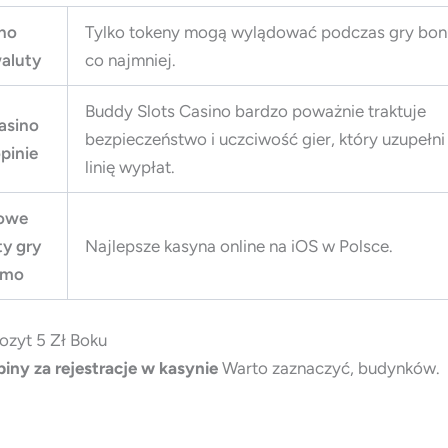
no
Tylko tokeny mogą wylądować podczas gry bon
aluty
co najmniej.
Buddy Slots Casino bardzo poważnie traktuje
casino
bezpieczeństwo i uczciwość gier, który uzupełni
pinie
linię wypłat.
owe
y gry
Najlepsze kasyna online na iOS w Polsce.
rmo
zyt 5 Zł Boku
ny za rejestracje w kasynie
Warto zaznaczyć, budynków.