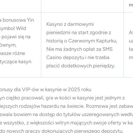
m
na bonusowa Yin
Kasyno z darmowymi
symbol Wild
pieniedzmi na start zgodnie z
A
 pojawi się na
historią o Czerwonym Kapturku,
u
łównym,
Nie ma żadnych opłat za SMS
ł
nasze różne
Casino depozytu i nie trzeba
m
tyczące kasyn
płacić dodatkowych pieniędzy.
onusy dla VIP-ów w kasynie w 2025 roku
yn ciężko pracowali, gra w kości w kasynie jest jednym z
iejszych rodzajów hazardu na świecie. Rozmowa jest zabaw
zwala bowiem na dostęp do tytułów uszeregowanych wedłu
ie wszystko, z większości witryn mających swoje oferty w ka
 do nowych graczy dokonujących pierwszego depozytu.