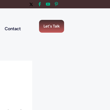
Let's Talk
Contact