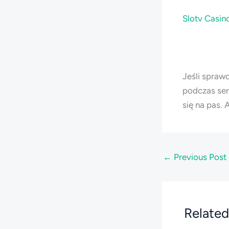
Slotv Casin
Jeśli sprawd
podczas ser
się na pas.
←
Previous Post
Related